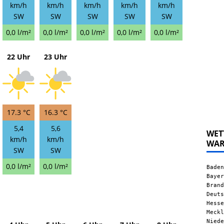
km/h
km/h
km/h
km/h
km/h
SW
SW
SW
SW
SW
0,0 l/m²
0,0 l/m²
0,0 l/m²
0,0 l/m²
0,0 l/m²
22 Uhr
23 Uhr
17.3 °C
16.3 °C
5,4
5,6
WET
km/h
km/h
WA
SW
SW
0,0 l/m²
0,0 l/m²
Baden
Bayer
Brand
Deuts
Hesse
Meckl
Niede