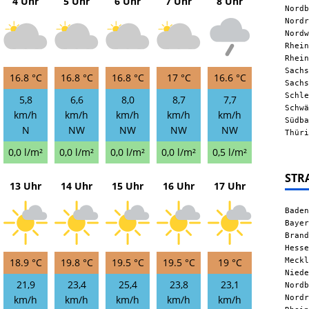
4 Uhr
5 Uhr
6 Uhr
7 Uhr
8 Uhr
Nordb
Nordr
Nordw
Rhein
Rhein
Sachs
16.8 °C
16.8 °C
16.8 °C
17 °C
16.6 °C
Sachs
Schle
5,8
6,6
8,0
8,7
7,7
Schwä
km/h
km/h
km/h
km/h
km/h
Südba
N
NW
NW
NW
NW
Thüri
0,0 l/m²
0,0 l/m²
0,0 l/m²
0,0 l/m²
0,5 l/m²
STR
13 Uhr
14 Uhr
15 Uhr
16 Uhr
17 Uhr
Baden
Bayer
Brand
Hesse
Meckl
18.9 °C
19.8 °C
19.5 °C
19.5 °C
19 °C
Niede
21,9
23,4
25,4
23,8
23,1
Nordb
Nordr
km/h
km/h
km/h
km/h
km/h