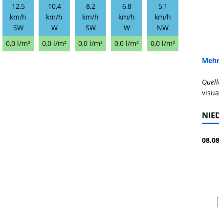
12,5
10,4
8,2
6,8
5,1
km/h
km/h
km/h
km/h
km/h
SW
W
SW
W
NW
0,0 l/m²
0,0 l/m²
0,0 l/m²
0,0 l/m²
0,0 l/m²
Mehr
Quell
visua
NIE
08.08