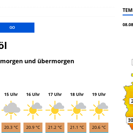
TEM
08.0
öl
, morgen und übermorgen
15 Uhr
16 Uhr
17 Uhr
18 Uhr
19 Uhr
20.3 °C
20.9 °C
21.2 °C
21.1 °C
20.6 °C