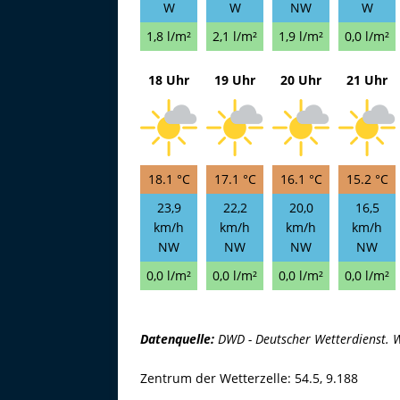
W
W
NW
W
1,8 l/m²
2,1 l/m²
1,9 l/m²
0,0 l/m²
18 Uhr
19 Uhr
20 Uhr
21 Uhr
18.1 °C
17.1 °C
16.1 °C
15.2 °C
23,9
22,2
20,0
16,5
km/h
km/h
km/h
km/h
NW
NW
NW
NW
0,0 l/m²
0,0 l/m²
0,0 l/m²
0,0 l/m²
Datenquelle:
DWD - Deutscher Wetterdienst. W
Zentrum der Wetterzelle: 54.5, 9.188