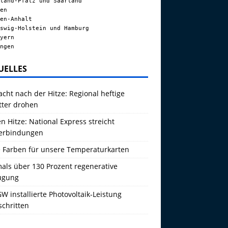
land-Pfalz und Saarland
en
en-Anhalt
swig-Holstein und Hamburg
yern
ngen
UELLES
acht nach der Hitze: Regional heftige
tter drohen
 Hitze: National Express streicht
erbindungen
 Farben für unsere Temperaturkarten
als über 130 Prozent regenerative
ugung
W installierte Photovoltaik-Leistung
schritten