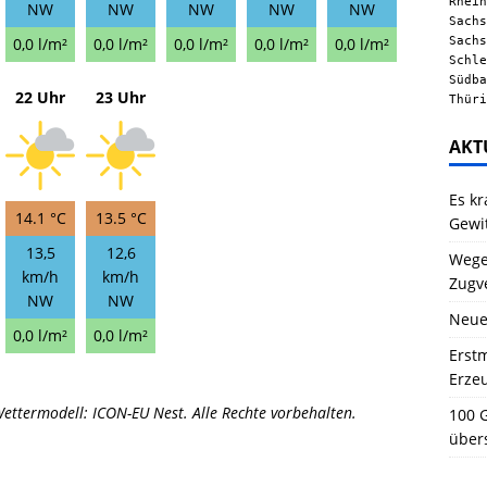
Rhein
NW
NW
NW
NW
NW
Sachs
Sachs
0,0 l/m²
0,0 l/m²
0,0 l/m²
0,0 l/m²
0,0 l/m²
Schle
Südba
22 Uhr
23 Uhr
Thüri
AKT
Es kr
14.1 °C
13.5 °C
Gewi
13,5
12,6
Wegen
km/h
km/h
Zugv
NW
NW
Neue
0,0 l/m²
0,0 l/m²
Erstm
Erze
ettermodell: ICON-EU Nest. Alle Rechte vorbehalten.
100 G
über