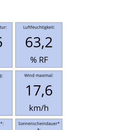
tur:
Luftfeuchtigkeit:
5
63,2
% RF
g:
Wind maximal:
17,6
km/h
*:
Sonnenscheindauer*
*: