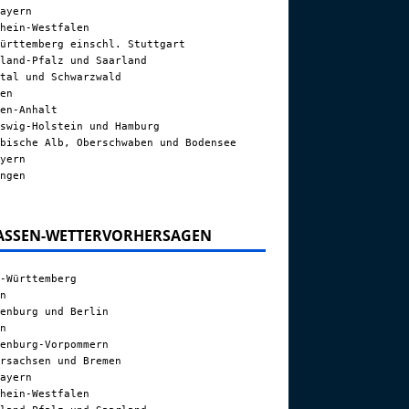
ayern
hein-Westfalen
ürttemberg einschl. Stuttgart
land-Pfalz und Saarland
tal und Schwarzwald
en
en-Anhalt
swig-Holstein und Hamburg
bische Alb, Oberschwaben und Bodensee
yern
ngen
ASSEN-WETTERVORHERSAGEN
-Württemberg
n
enburg und Berlin
n
enburg-Vorpommern
rsachsen und Bremen
ayern
hein-Westfalen