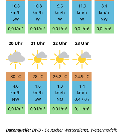
10,8
10,8
9,6
11,9
8,4
km/h
km/h
km/h
km/h
km/h
SW
W
W
W
NW
0,0 l/m²
0,0 l/m²
0,0 l/m²
0,0 l/m²
0,0 l/m²
20 Uhr
21 Uhr
22 Uhr
23 Uhr
30 °C
28 °C
26.2 °C
24.9 °C
4,6
1,6
1,3
1,4
km/h
km/h
km/h
km/h
NW
SW
NO
0.4 / 0 /
0,0 l/m²
0,0 l/m²
0,0 l/m²
0,1 l/m²
Datenquelle:
DWD - Deutscher Wetterdienst. Wettermodell: