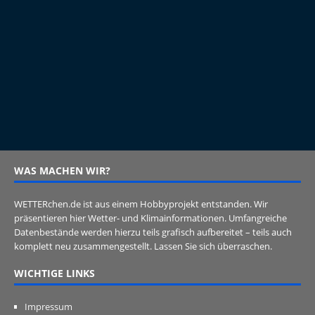
WAS MACHEN WIR?
WETTERchen.de ist aus einem Hobbyprojekt entstanden. Wir
präsentieren hier Wetter- und Klimainformationen. Umfangreiche
Datenbestände werden hierzu teils grafisch aufbereitet – teils auch
komplett neu zusammengestellt. Lassen Sie sich überraschen.
WICHTIGE LINKS
Impressum