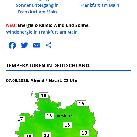
Sonnenuntergang in
Frankfurt am Main
Frankfurt am Main
NEU:
Energie & Klima: Wind und Sonne.
Windenergie in Frankfurt am Main
F
T
E
T
a
w
m
ei
c
it
ai
le
TEMPERATUREN IN DEUTSCHLAND
e
te
l
n
07.08.2026, Abend / Nacht, 22 Uhr
b
r
o
o
k