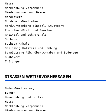
Hessen
Mecklenburg-Vorpommern
Niedersachsen und Bremen
Nordbayern
Nordrhein-Westfalen
Nordwürttemberg einschl. Stuttgart
Rheinland-Pfalz und Saarland
Rheintal und Schwarzwald
Sachsen
Sachsen-Anhalt
Schleswig-Holstein und Hamburg
Schwäbische Alb, Oberschwaben und Bodensee
Südbayern
Thüringen
STRASSEN-WETTERVORHERSAGEN
Baden-Württemberg
Bayern
Brandenburg und Berlin
Hessen
Mecklenburg-Vorpommern
Niedersachsen und Bremen