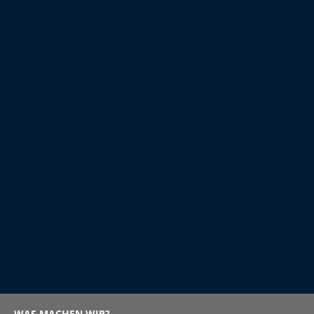
WAS MACHEN WIR?