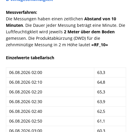
Messverfahren:
Die Messungen haben einen zeitlichen
Abstand von 10
Minuten
. Die Dauer jeder Messung beträgt eine Minute. Die
Luftfeuchtigkleit wird jeweils
2 Meter über dem Boden
gemessen. Die Produktabkürzung (DWD) für die
zehnminütige Messung in 2 m Höhe lautet
«RF_10»
Einzelwerte tabellarisch
06.08.2026 02:00
63,3
06.08.2026 02:10
64,8
06.08.2026 02:20
65,3
06.08.2026 02:30
63,9
06.08.2026 02:40
62,5
06.08.2026 02:50
61,1
06.08.2026 03:00
60,3