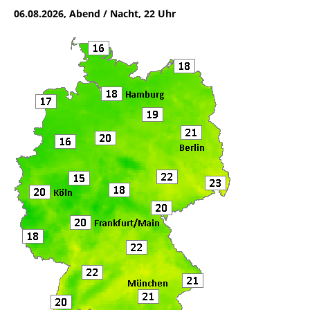
e
te
l
n
06.08.2026, Abend / Nacht, 22 Uhr
b
r
o
o
k