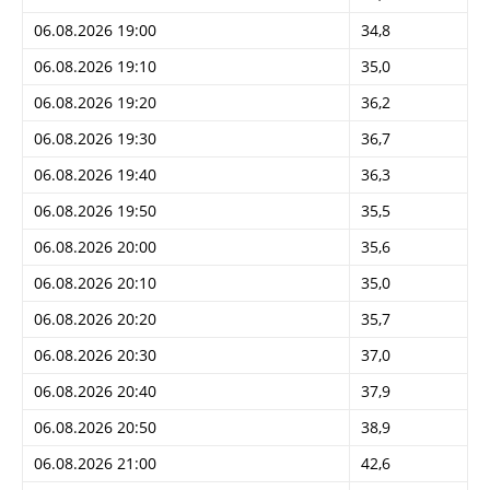
06.08.2026 19:00
34,8
06.08.2026 19:10
35,0
06.08.2026 19:20
36,2
06.08.2026 19:30
36,7
06.08.2026 19:40
36,3
06.08.2026 19:50
35,5
06.08.2026 20:00
35,6
06.08.2026 20:10
35,0
06.08.2026 20:20
35,7
06.08.2026 20:30
37,0
06.08.2026 20:40
37,9
06.08.2026 20:50
38,9
06.08.2026 21:00
42,6