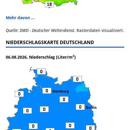
Mehr davon ...
Quelle: DWD - Deutscher Wetterdienst.
Rasterdaten visualisiert.
NIEDERSCHLAGSKARTE DEUTSCHLAND
2
06.08.2026, Niederschlag [Liter/m
]