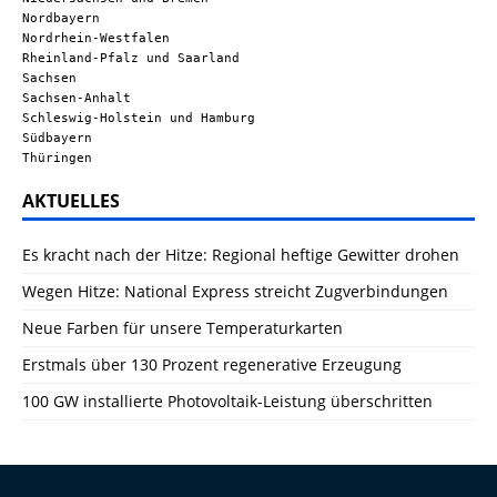
Nordbayern
Nordrhein-Westfalen
Rheinland-Pfalz und Saarland
Sachsen
Sachsen-Anhalt
Schleswig-Holstein und Hamburg
Südbayern
Thüringen
AKTUELLES
Es kracht nach der Hitze: Regional heftige Gewitter drohen
Wegen Hitze: National Express streicht Zugverbindungen
Neue Farben für unsere Temperaturkarten
Erstmals über 130 Prozent regenerative Erzeugung
100 GW installierte Photovoltaik-Leistung überschritten