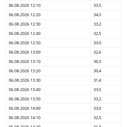
06.08.2026 12:10
33,5
06.08.2026 12:20
34,5
06.08.2026 12:30
33,2
06.08.2026 12:40
32,5
06.08.2026 12:50
33,0
06.08.2026 13:00
32,6
06.08.2026 13:10
30,3
06.08.2026 13:20
30,4
06.08.2026 13:30
31,4
06.08.2026 13:40
33,5
06.08.2026 13:50
33,2
06.08.2026 14:00
33,0
06.08.2026 14:10
32,5
06.08.2026 14:20
31,9