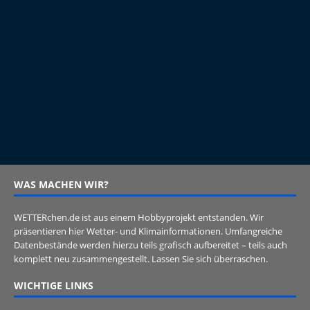
WAS MACHEN WIR?
WETTERchen.de ist aus einem Hobbyprojekt entstanden. Wir
präsentieren hier Wetter- und Klimainformationen. Umfangreiche
Datenbestände werden hierzu teils grafisch aufbereitet – teils auch
komplett neu zusammengestellt. Lassen Sie sich überraschen.
WICHTIGE LINKS