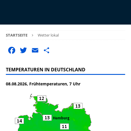
STARTSEITE
Wetter lokal
F
T
E
T
a
w
m
ei
c
it
ai
le
TEMPERATUREN IN DEUTSCHLAND
e
te
l
n
08.08.2026, Frühtemperaturen, 7 Uhr
b
r
o
o
k