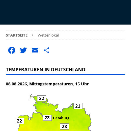
STARTSEITE
Wetter lokal
F
T
E
T
a
w
m
ei
c
it
ai
le
TEMPERATUREN IN DEUTSCHLAND
e
te
l
n
08.08.2026, Mittagstemperaturen, 15 Uhr
b
r
o
o
k