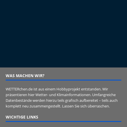
WAS MACHEN WIR?
WETTERchen.de ist aus einem Hobbyprojekt entstanden. Wir
präsentieren hier Wetter- und Klimainformationen. Umfangreiche
Datenbestände werden hierzu teils grafisch aufbereitet – teils auch
komplett neu zusammengestellt. Lassen Sie sich überraschen.
WICHTIGE LINKS