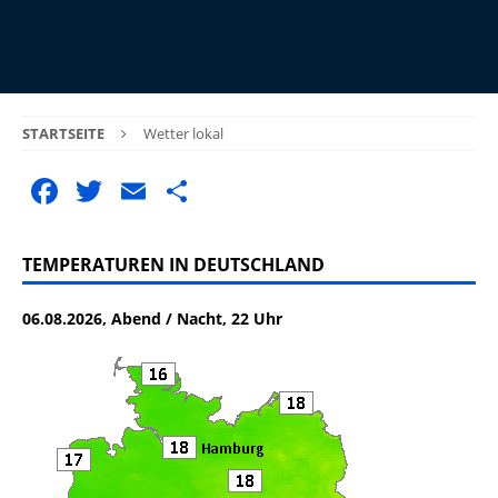
STARTSEITE
Wetter lokal
F
T
E
T
a
w
m
ei
c
it
ai
le
TEMPERATUREN IN DEUTSCHLAND
e
te
l
n
06.08.2026, Abend / Nacht, 22 Uhr
b
r
o
o
k