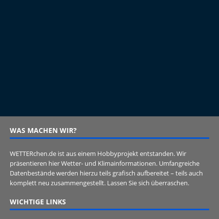
WAS MACHEN WIR?
WETTERchen.de ist aus einem Hobbyprojekt entstanden. Wir
präsentieren hier Wetter- und Klimainformationen. Umfangreiche
Datenbestände werden hierzu teils grafisch aufbereitet – teils auch
komplett neu zusammengestellt. Lassen Sie sich überraschen.
WICHTIGE LINKS