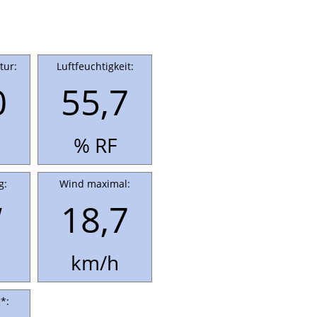
tur:
Luftfeuchtigkeit:
0
55,7
% RF
g:
Wind maximal:
W
18,7
km/h
*: