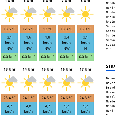
4 Uhr
5 Uhr
6 Uhr
7 Uhr
8 Uhr
Nordb
Nordr
Nordw
Rhein
Rhein
Sachs
13.6 °C
12.5 °C
12 °C
13.3 °C
15.9 °C
Sachs
Schle
2,1
1,6
1,8
3,4
3,1
Schwä
km/h
km/h
km/h
km/h
km/h
Südba
NW
NW
NW
NW
N
Thüri
0,0 l/m²
0,0 l/m²
0,0 l/m²
0,0 l/m²
0,0 l/m²
STR
13 Uhr
14 Uhr
15 Uhr
16 Uhr
17 Uhr
Baden
Bayer
Brand
Hesse
Meckl
23.4 °C
24.1 °C
24.5 °C
24.6 °C
24.3 °C
Niede
4,7
4,8
4,7
5,2
5,2
Nordb
Nordr
km/h
km/h
km/h
km/h
km/h