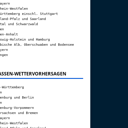
ayern
hein-Westfalen
ürttemberg einschl. Stuttgart
land-Pfalz und Saarland
tal und Schwarzwald
en
en-Anhalt
swig-Holstein und Hamburg
bische Alb, Oberschwaben und Bodensee
yern
ngen
ASSEN-WETTERVORHERSAGEN
-Württemberg
n
enburg und Berlin
n
enburg-Vorpommern
rsachsen und Bremen
ayern
hein-Westfalen