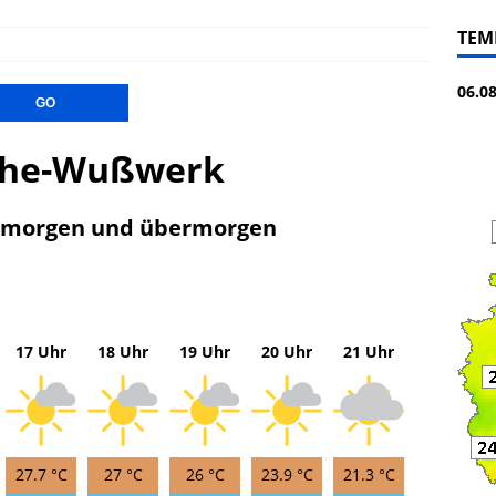
TEM
06.0
uche-Wußwerk
, morgen und übermorgen
17 Uhr
18 Uhr
19 Uhr
20 Uhr
21 Uhr
27.7 °C
27 °C
26 °C
23.9 °C
21.3 °C