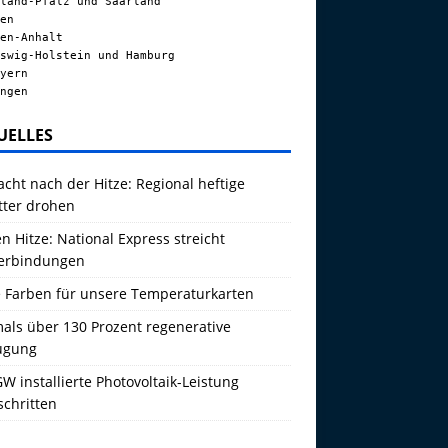
land-Pfalz und Saarland
en
en-Anhalt
swig-Holstein und Hamburg
yern
ngen
UELLES
acht nach der Hitze: Regional heftige
tter drohen
 Hitze: National Express streicht
erbindungen
 Farben für unsere Temperaturkarten
als über 130 Prozent regenerative
ugung
W installierte Photovoltaik-Leistung
schritten