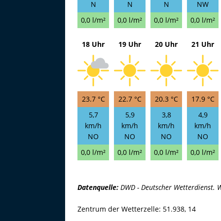
N
N
N
NW
0,0 l/m²
0,0 l/m²
0,0 l/m²
0,0 l/m²
18 Uhr
19 Uhr
20 Uhr
21 Uhr
23.7 °C
22.7 °C
20.3 °C
17.9 °C
5,7
5,9
3,8
4,9
km/h
km/h
km/h
km/h
NO
NO
NO
NO
0,0 l/m²
0,0 l/m²
0,0 l/m²
0,0 l/m²
Datenquelle:
DWD - Deutscher Wetterdienst. W
Zentrum der Wetterzelle: 51.938, 14