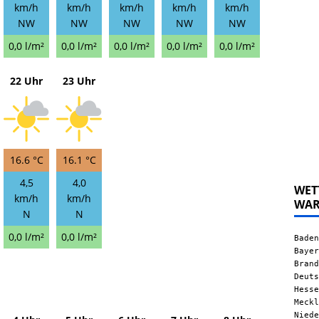
km/h
km/h
km/h
km/h
km/h
NW
NW
NW
NW
NW
0,0 l/m²
0,0 l/m²
0,0 l/m²
0,0 l/m²
0,0 l/m²
22 Uhr
23 Uhr
16.6 °C
16.1 °C
4,5
4,0
WET
km/h
km/h
WA
N
N
0,0 l/m²
0,0 l/m²
Baden
Bayer
Brand
Deuts
Hesse
Meckl
Niede