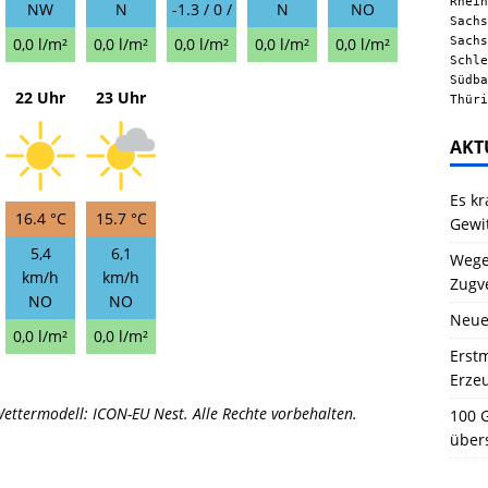
Rhein
NW
N
-1.3 / 0 /
N
NO
Sachs
Sachs
0,0 l/m²
0,0 l/m²
0,0 l/m²
0,0 l/m²
0,0 l/m²
Schle
Südba
22 Uhr
23 Uhr
Thüri
AKT
Es kr
16.4 °C
15.7 °C
Gewi
5,4
6,1
Wegen
km/h
km/h
Zugv
NO
NO
Neue
0,0 l/m²
0,0 l/m²
Erstm
Erze
ettermodell: ICON-EU Nest. Alle Rechte vorbehalten.
100 G
über