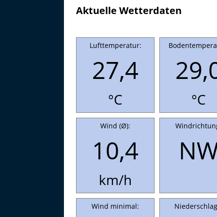
Aktuelle Wetterdaten
Lufttemperatur:
Bodentempera
27,4
29,
°C
°C
Wind (Ø):
Windrichtun
10,4
N
km/h
Wind minimal:
Niederschlag