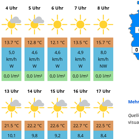
4 Uhr
5 Uhr
6 Uhr
7 Uhr
8 Uhr
13.7 °C
12.8 °C
12.1 °C
13.5 °C
15.7 °C
5,0
4,6
4,6
4,9
8,0
km/h
km/h
km/h
km/h
km/h
W
W
W
W
NW
0,0 l/m²
0,0 l/m²
0,0 l/m²
0,0 l/m²
0,0 l/m²
13 Uhr
14 Uhr
15 Uhr
16 Uhr
17 Uhr
Mehr
Quell
visua
21.5 °C
22.2 °C
22.6 °C
22.7 °C
22.5 °C
10,1
9,8
9,2
8,4
8,4