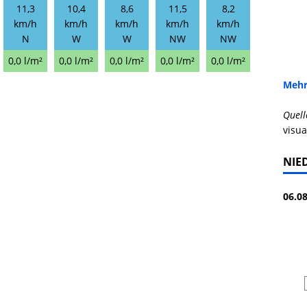
11,3
10,4
8,6
11,5
8,2
km/h
km/h
km/h
km/h
km/h
N
W
W
NW
NW
0,0 l/m²
0,0 l/m²
0,0 l/m²
0,0 l/m²
0,0 l/m²
Mehr
Quell
visua
NIE
06.08