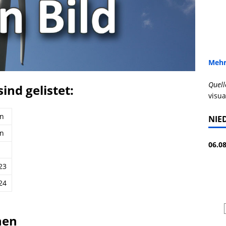
Mehr
Quell
ind gelistet:
visua
en
NIE
en
06.08
23
24
nen