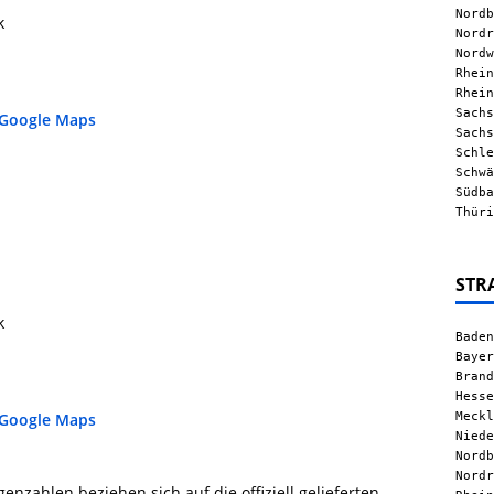
Nordb
k
Nordr
Nordw
Rhein
Rhein
Sachs
 Google Maps
Sachs
Schle
Schwä
Südba
Thüri
STR
k
Baden
Bayer
Brand
Hesse
Meckl
 Google Maps
Niede
Nordb
Nordr
nzahlen beziehen sich auf die offiziell gelieferten