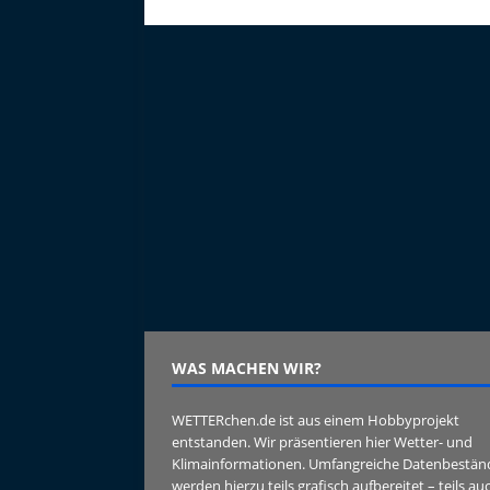
e
te
l
n
b
r
o
o
k
WAS MACHEN WIR?
WETTERchen.de ist aus einem Hobbyprojekt
entstanden. Wir präsentieren hier Wetter- und
Klimainformationen. Umfangreiche Datenbestän
werden hierzu teils grafisch aufbereitet – teils au