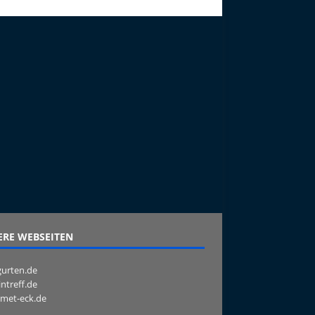
RE WEBSEITEN
urten.de
intreff.de
met-eck.de