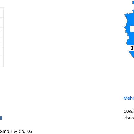
W
W
Mehr
Quell
visua
ll
bs GmbH ＆ Co. KG