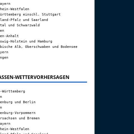
ayern
hein-Westfalen
ürttemberg einschl. Stuttgart
land-Pfalz und Saarland
tal und Schwarzwald
en
en-Anhalt
swig-Holstein und Hamburg
bische Alb, Oberschwaben und Bodensee
yern
ngen
ASSEN-WETTERVORHERSAGEN
-Württemberg
n
enburg und Berlin
n
enburg-Vorpommern
rsachsen und Bremen
ayern
hein-Westfalen