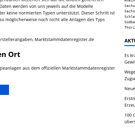
Rhein
Daten werden von uns jeweils auf die Modelle
Sachs
Sachs
 keine normierten Typen unterstützt. Dieser Schritt ist
Schle
also möglicherweise noch nicht alle Anlagen des Typs
Südba
Thüri
rstellerangaben, Marktstammdatenregister.de
AKT
en Ort
Es kr
Gewi
gieanlagen aus dem offiziellen Marktstammdatenregister
Wegen
Zugv
Neue
Erstm
Erze
100 G
über