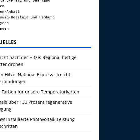
land-Pfalz und Saarland
en
en-Anhalt
swig-Holstein und Hamburg
yern
ngen
UELLES
acht nach der Hitze: Regional heftige
tter drohen
 Hitze: National Express streicht
erbindungen
 Farben für unsere Temperaturkarten
als über 130 Prozent regenerative
ugung
W installierte Photovoltaik-Leistung
schritten