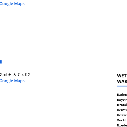
 Google Maps
ll
bs GmbH ＆ Co. KG
WET
 Google Maps
WA
Baden
Bayer
Brand
Deuts
Hesse
Meckl
Niede