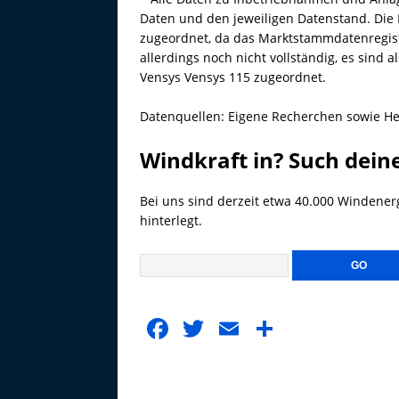
Daten und den jeweiligen Datenstand. Die 
zugeordnet, da das Marktstammdatenregister
allerdings noch nicht vollständig, es sind 
Vensys Vensys 115 zugeordnet.
Datenquellen: Eigene Recherchen sowie He
Windkraft in? Such dein
Bei uns sind derzeit etwa 40.000 Windener
hinterlegt.
F
T
E
T
a
w
m
ei
c
it
ai
le