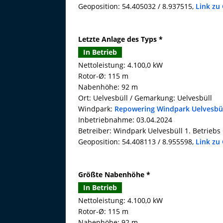
Geoposition: 54.405032 / 8.937515,
Link zu
Letzte Anlage des Typs *
In Betrieb
Nettoleistung: 4.100,0 kW
Rotor-Ø: 115 m
Nabenhöhe: 92 m
Ort: Uelvesbüll / Gemarkung: Uelvesbüll
Windpark:
Repowering Windpark Uelvesbü
Inbetriebnahme: 03.04.2024
Betreiber: Windpark Uelvesbüll 1. Betrie
Geoposition: 54.408113 / 8.955598,
Link zu
Größte Nabenhöhe *
In Betrieb
Nettoleistung: 4.100,0 kW
Rotor-Ø: 115 m
Nabenhöhe: 92 m