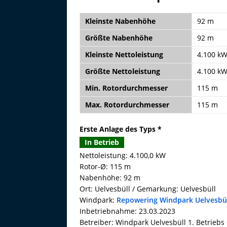
Kleinste Nabenhöhe
92 m
Größte Nabenhöhe
92 m
Kleinste Nettoleistung
4.100 k
Größte Nettoleistung
4.100 k
Min. Rotordurchmesser
115 m
Max. Rotordurchmesser
115 m
Erste Anlage des Typs *
In Betrieb
Nettoleistung: 4.100,0 kW
Rotor-Ø: 115 m
Nabenhöhe: 92 m
Ort: Uelvesbüll / Gemarkung: Uelvesbüll
Windpark:
Repowering Windpark Uelvesbü
Inbetriebnahme: 23.03.2023
Betreiber: Windpark Uelvesbüll 1. Betrie