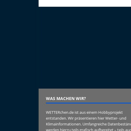
k
WAS MACHEN WIR?
WETTERchen.de ist aus einem Hobbyprojekt
entstanden. Wir präsentieren hier Wetter- und
Klimainformationen. Umfangreiche Datenbestän
werden hierzu teils grafisch aufbereitet – teils au