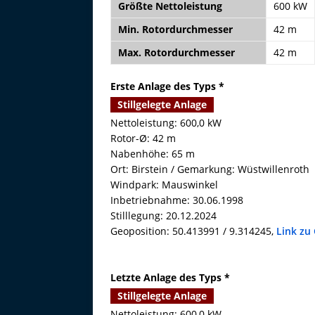
Größte Nettoleistung
600 kW
Min. Rotordurchmesser
42 m
Max. Rotordurchmesser
42 m
Erste Anlage des Typs *
Stillgelegte Anlage
Nettoleistung: 600,0 kW
Rotor-Ø: 42 m
Nabenhöhe: 65 m
Ort: Birstein / Gemarkung: Wüstwillenroth
Windpark: Mauswinkel
Inbetriebnahme: 30.06.1998
Stilllegung: 20.12.2024
Geoposition: 50.413991 / 9.314245,
Link zu
Letzte Anlage des Typs *
Stillgelegte Anlage
Nettoleistung: 600,0 kW