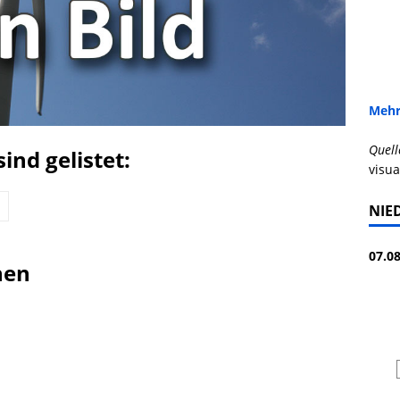
Mehr
Quell
ind gelistet:
visua
NIE
07.08
nen