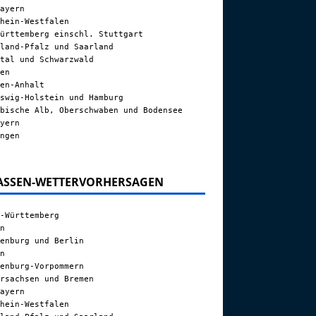
ayern
hein-Westfalen
ürttemberg einschl. Stuttgart
land-Pfalz und Saarland
tal und Schwarzwald
en
en-Anhalt
swig-Holstein und Hamburg
bische Alb, Oberschwaben und Bodensee
yern
ngen
ASSEN-WETTERVORHERSAGEN
-Württemberg
n
enburg und Berlin
n
enburg-Vorpommern
rsachsen und Bremen
ayern
hein-Westfalen