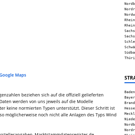
Nordb
Nordr
Nordw
Rhein
Rhein
Sachs
Sachs
Schle
Schwä
Südba
Thüri
 Google Maps
STR
Baden
nzahlen beziehen sich auf die offiziell gelieferten
Bayer
Daten werden von uns jeweils auf die Modelle
Brand
 keine normierten Typen unterstützt. Dieser Schritt ist
Hesse
Meckl
 also möglicherweise noch nicht alle Anlagen des Typs Wind
Niede
Nordb
Nordr
rstellerangaben, Marktstammdatenregister.de