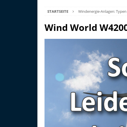
STARTSEITE
Windenergie-Anlagen: Typen
Wind World W420