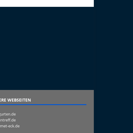
RE WEBSEITEN
urten.de
intreff.de
met-eck.de