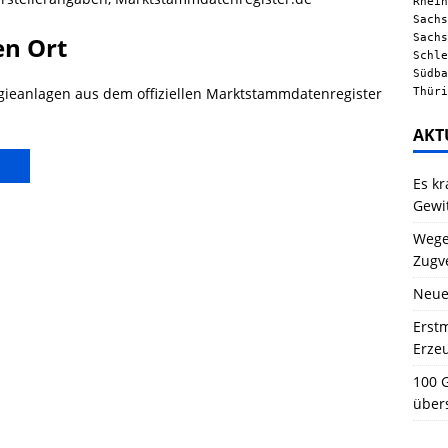
Rhein
Sachs
Sachs
en Ort
Schle
Südba
Thüri
gieanlagen aus dem offiziellen Marktstammdatenregister
AKT
Es kr
Gewi
Wegen
Zugv
Neue
Erstm
Erze
100 G
über