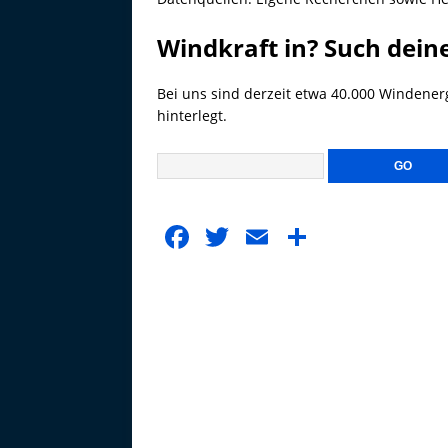
Windkraft in? Such dein
Bei uns sind derzeit etwa 40.000 Windener
hinterlegt.
F
T
E
T
a
w
m
ei
c
it
ai
le
e
te
l
n
b
r
o
o