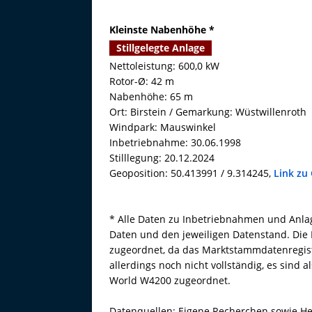
Kleinste Nabenhöhe *
Stillgelegte Anlage
Nettoleistung: 600,0 kW
Rotor-Ø: 42 m
Nabenhöhe: 65 m
Ort: Birstein / Gemarkung: Wüstwillenroth
Windpark: Mauswinkel
Inbetriebnahme: 30.06.1998
Stilllegung: 20.12.2024
Geoposition: 50.413991 / 9.314245,
Link zu
* Alle Daten zu Inbetriebnahmen und Anlage
Daten und den jeweiligen Datenstand. Die 
zugeordnet, da das Marktstammdatenregister
allerdings noch nicht vollständig, es sind
World W4200 zugeordnet.
Datenquellen: Eigene Recherchen sowie He