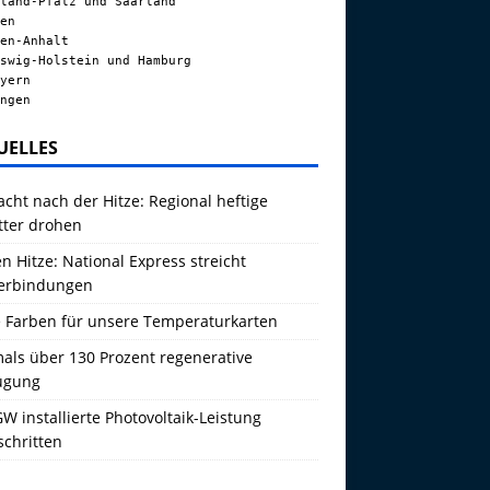
land-Pfalz und Saarland
en
en-Anhalt
swig-Holstein und Hamburg
yern
ngen
UELLES
acht nach der Hitze: Regional heftige
tter drohen
 Hitze: National Express streicht
erbindungen
 Farben für unsere Temperaturkarten
als über 130 Prozent regenerative
ugung
W installierte Photovoltaik-Leistung
schritten