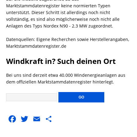
Marktstammdatenregister keine normierten Typen
unterstützt. Dieser Schritt ist allerdings noch nicht
vollständig, es sind also möglicherweise noch nicht alle
Anlagen des Typs Nordex N90 - 2.3 MW zugeordnet.
Datenquellen: Eigene Recherchen sowie Herstellerangaben,
Marktstammdatenregister.de
Windkraft in? Such deinen Ort
Bei uns sind derzeit etwa 40.000 Windenergieanlagen aus
dem offiziellen Marktstammdatenregister hinterlegt.
F
T
E
T
a
w
m
ei