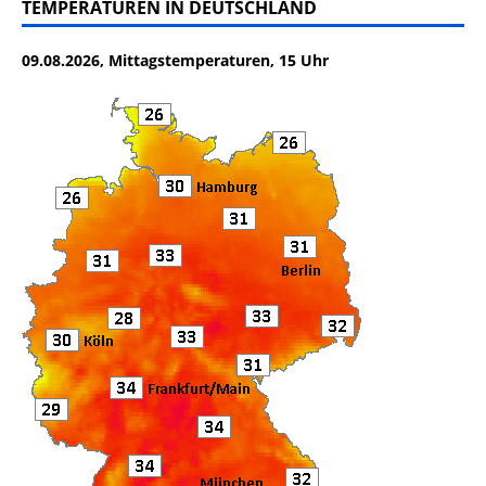
c
it
ai
le
TEMPERATUREN IN DEUTSCHLAND
e
te
l
n
09.08.2026, Mittagstemperaturen, 15 Uhr
b
r
o
o
k