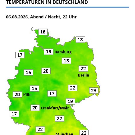
c
it
ai
le
TEMPERATUREN IN DEUTSCHLAND
e
te
l
n
06.08.2026, Abend / Nacht, 22 Uhr
b
r
o
o
k