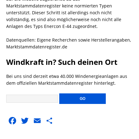
Marktstammdatenregister keine normierten Typen
unterstützt. Dieser Schritt ist allerdings noch nicht
vollständig, es sind also möglicherweise noch nicht alle
Anlagen des Typs Enercon E-44 zugeordnet.
Datenquellen: Eigene Recherchen sowie Herstellerangaben,
Marktstammdatenregister.de
Windkraft in? Such deinen Ort
Bei uns sind derzeit etwa 40.000 Windenergieanlagen aus
dem offiziellen Marktstammdatenregister hinterlegt.
F
T
E
T
a
w
m
ei