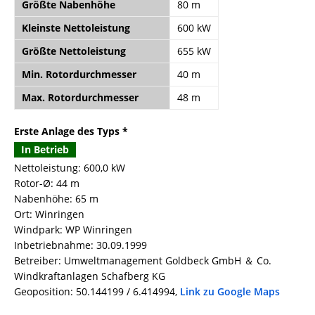
Größte Nabenhöhe
80 m
Kleinste Nettoleistung
600 kW
Größte Nettoleistung
655 kW
Min. Rotordurchmesser
40 m
Max. Rotordurchmesser
48 m
Erste Anlage des Typs *
In Betrieb
Nettoleistung: 600,0 kW
Rotor-Ø: 44 m
Nabenhöhe: 65 m
Ort: Winringen
Windpark: WP Winringen
Inbetriebnahme: 30.09.1999
Betreiber: Umweltmanagement Goldbeck GmbH ＆ Co.
Windkraftanlagen Schafberg KG
Geoposition: 50.144199 / 6.414994,
Link zu Google Maps