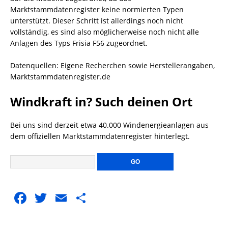
Marktstammdatenregister keine normierten Typen
unterstützt. Dieser Schritt ist allerdings noch nicht
vollständig, es sind also möglicherweise noch nicht alle
Anlagen des Typs Frisia F56 zugeordnet.
Datenquellen: Eigene Recherchen sowie Herstellerangaben,
Marktstammdatenregister.de
Windkraft in? Such deinen Ort
Bei uns sind derzeit etwa 40.000 Windenergieanlagen aus
dem offiziellen Marktstammdatenregister hinterlegt.
F
T
E
T
a
w
m
ei