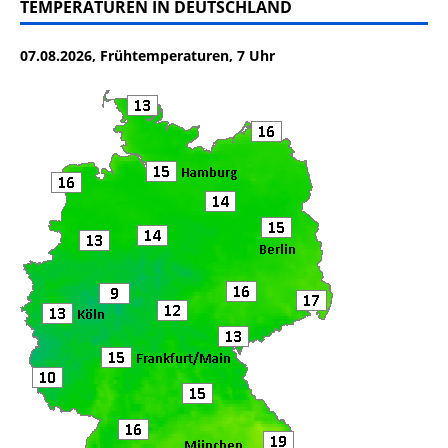
c
it
ai
le
TEMPERATUREN IN DEUTSCHLAND
e
te
l
n
07.08.2026, Frühtemperaturen, 7 Uhr
b
r
o
o
k