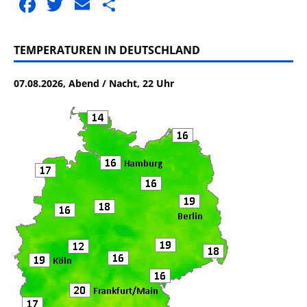
F
T
E
T
a
w
m
ei
c
it
ai
le
TEMPERATUREN IN DEUTSCHLAND
e
te
l
n
07.08.2026, Abend / Nacht, 22 Uhr
b
r
o
o
k