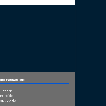
RE WEBSEITEN
urten.de
intreff.de
met-eck.de