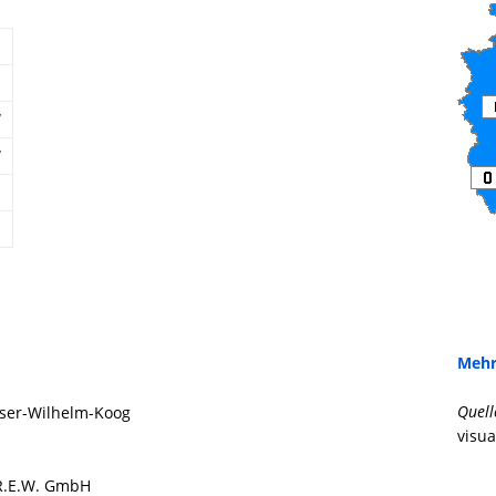
W
W
Mehr
Quell
iser-Wilhelm-Koog
visua
 R.E.W. GmbH