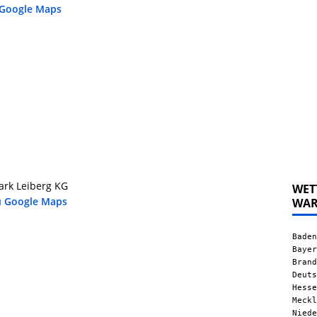
 Google Maps
rk Leiberg KG
WET
u Google Maps
WA
Baden
Bayer
Brand
Deuts
Hesse
Meckl
Niede