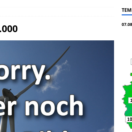
TEM
07.0
.000