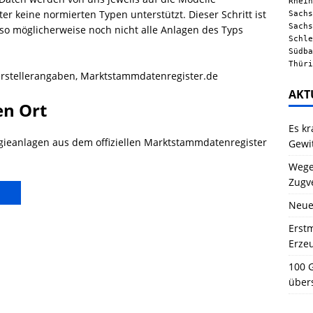
Rhein
 keine normierten Typen unterstützt. Dieser Schritt ist
Sachs
Sachs
also möglicherweise noch nicht alle Anlagen des Typs
Schle
Südba
Thüri
rstellerangaben, Marktstammdatenregister.de
AKT
en Ort
Es kr
gieanlagen aus dem offiziellen Marktstammdatenregister
Gewi
Wegen
Zugv
Neue
Erstm
Erze
100 G
über