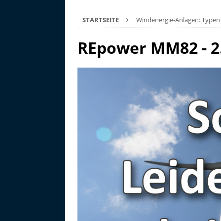
STARTSEITE
Windenergie-Anlagen: Typen
REpower MM82 - 2