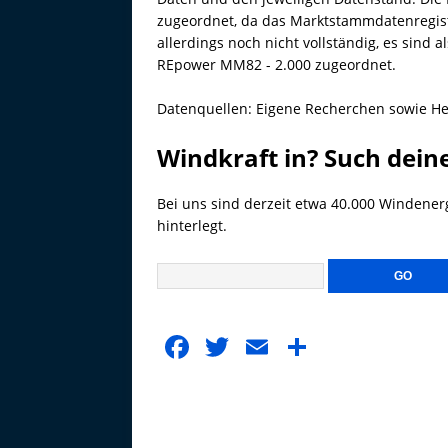
zugeordnet, da das Marktstammdatenregister
allerdings noch nicht vollständig, es sind 
REpower MM82 - 2.000 zugeordnet.
Datenquellen: Eigene Recherchen sowie He
Windkraft in? Such dein
Bei uns sind derzeit etwa 40.000 Windener
hinterlegt.
F
T
E
T
a
w
m
ei
c
it
ai
le
e
te
l
n