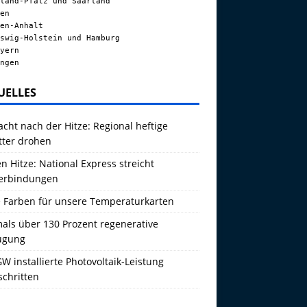
land-Pfalz und Saarland
en
en-Anhalt
swig-Holstein und Hamburg
yern
ngen
UELLES
acht nach der Hitze: Regional heftige
tter drohen
 Hitze: National Express streicht
erbindungen
 Farben für unsere Temperaturkarten
als über 130 Prozent regenerative
ugung
W installierte Photovoltaik-Leistung
schritten