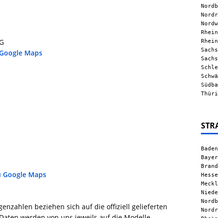
Nordb
Nordr
Nordw
Rhein
Rhein
KG
Sachs
 Google Maps
Sachs
Schle
Schwä
Südba
Thüri
STR
Baden
Bayer
Brand
u Google Maps
Hesse
Meckl
Niede
Nordb
nzahlen beziehen sich auf die offiziell gelieferten
Nordr
Daten werden von uns jeweils auf die Modelle