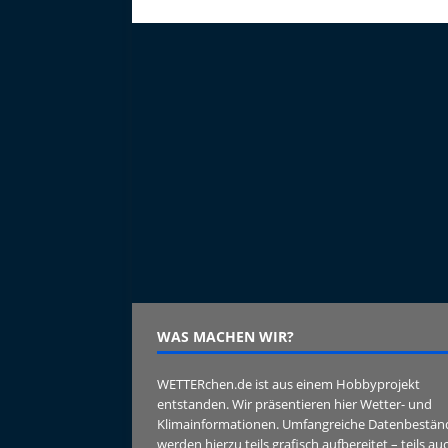
b
r
o
o
k
WAS MACHEN WIR?
WETTERchen.de ist aus einem Hobbyprojekt
entstanden. Wir präsentieren hier Wetter- und
Klimainformationen. Umfangreiche Datenbestän
werden hierzu teils grafisch aufbereitet – teils au