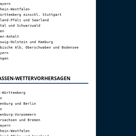
ayern
hein-Westfalen
ürttemberg einschl. Stuttgart
land-Pfalz und Saarland
tal und Schwarzwald
en
en-Anhalt
swig-Holstein und Hamburg
bische Alb, Oberschwaben und Bodensee
yern
ngen
ASSEN-WETTERVORHERSAGEN
-Württemberg
n
enburg und Berlin
n
enburg-Vorpommern
rsachsen und Bremen
ayern
hein-Westfalen