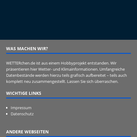
WAS MACHEN WIR?
WETTERchen.de ist aus einem Hobbyprojekt entstanden. Wir
präsentieren hier Wetter- und Klimainformationen. Umfangreiche
Datenbestände werden hierzu teils grafisch aufbereitet – teils auch
komplett neu zusammengestellt. Lassen Sie sich überraschen.
WICHTIGE LINKS
Impressum
Datenschutz
ANDERE WEBSEITEN