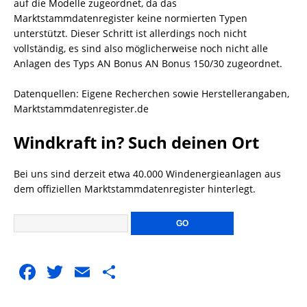
auf die Modelle zugeordnet, da das
Marktstammdatenregister keine normierten Typen
unterstützt. Dieser Schritt ist allerdings noch nicht
vollständig, es sind also möglicherweise noch nicht alle
Anlagen des Typs AN Bonus AN Bonus 150/30 zugeordnet.
Datenquellen: Eigene Recherchen sowie Herstellerangaben,
Marktstammdatenregister.de
Windkraft in? Such deinen Ort
Bei uns sind derzeit etwa 40.000 Windenergieanlagen aus
dem offiziellen Marktstammdatenregister hinterlegt.
F
T
E
T
a
w
m
ei