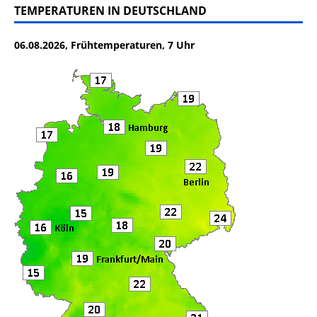
c
it
ai
le
TEMPERATUREN IN DEUTSCHLAND
e
te
l
n
06.08.2026, Frühtemperaturen, 7 Uhr
b
r
o
o
k