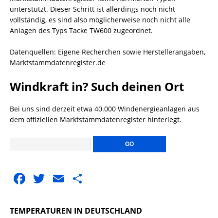
unterstützt. Dieser Schritt ist allerdings noch nicht
vollständig, es sind also möglicherweise noch nicht alle
Anlagen des Typs Tacke TW600 zugeordnet.
Datenquellen: Eigene Recherchen sowie Herstellerangaben,
Marktstammdatenregister.de
Windkraft in? Such deinen Ort
Bei uns sind derzeit etwa 40.000 Windenergieanlagen aus
dem offiziellen Marktstammdatenregister hinterlegt.
F
T
E
T
a
w
m
ei
c
it
ai
le
TEMPERATUREN IN DEUTSCHLAND