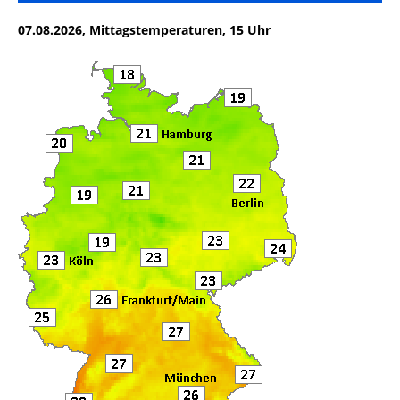
e
te
l
n
07.08.2026, Mittagstemperaturen, 15 Uhr
b
r
o
o
k