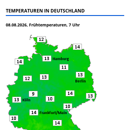
a
w
m
ei
c
it
ai
le
TEMPERATUREN IN DEUTSCHLAND
e
te
l
n
08.08.2026, Frühtemperaturen, 7 Uhr
b
r
o
o
k