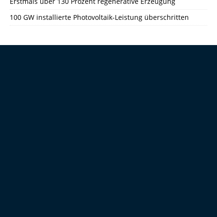
Erstmals über 130 Prozent regenerative Erzeugung
100 GW installierte Photovoltaik-Leistung überschritten