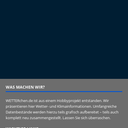
WAS MACHEN WIR?
WETTERchen.de ist aus einem Hobbyprojekt entstanden. Wir
präsentieren hier Wetter- und Klimainformationen. Umfangreiche
Datenbestände werden hierzu teils grafisch aufbereitet – teils auch
komplett neu zusammengestellt. Lassen Sie sich überraschen.