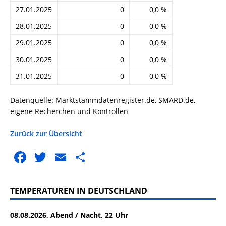
27.01.2025
0
0,0 %
28.01.2025
0
0,0 %
29.01.2025
0
0,0 %
30.01.2025
0
0,0 %
31.01.2025
0
0,0 %
Datenquelle: Marktstammdatenregister.de, SMARD.de,
eigene Recherchen und Kontrollen
Zurück zur Übersicht
F
T
E
T
a
w
m
ei
c
it
ai
le
TEMPERATUREN IN DEUTSCHLAND
e
te
l
n
08.08.2026, Abend / Nacht, 22 Uhr
b
r