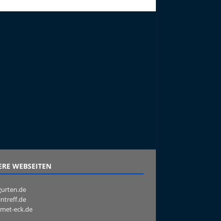
RE WEBSEITEN
urten.de
intreff.de
met-eck.de