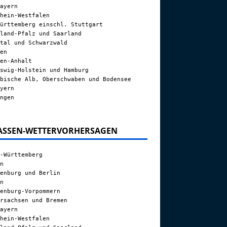
ayern
hein-Westfalen
ürttemberg einschl. Stuttgart
land-Pfalz und Saarland
tal und Schwarzwald
en
en-Anhalt
swig-Holstein und Hamburg
bische Alb, Oberschwaben und Bodensee
yern
ngen
ASSEN-WETTERVORHERSAGEN
-Württemberg
n
enburg und Berlin
n
enburg-Vorpommern
rsachsen und Bremen
ayern
hein-Westfalen