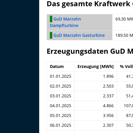
Das gesamte Kraftwerk
GuD Marzahn
69,30 M
Dampfturbine
GuD Marzahn Gasturbine
189,50 
Erzeugungsdaten GuD M
Datum
Erzeugung [MWh]
% Voll
01.01.2025
1.896
41,
02.01.2025
2.503
55,
03.01.2025
2.337
51,
04.01.2025
4.866
107,
05.01.2025
3.956
87,
06.01.2025
2.307
50,