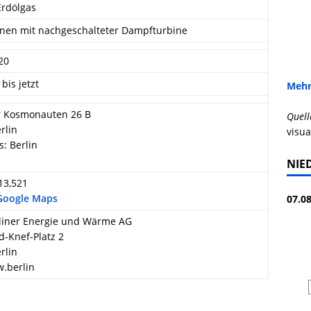
Erdölgas
nen mit nachgeschalteter Dampfturbine
20
 bis jetzt
Mehr
r Kosmonauten 26 B
Quell
rlin
visua
s: Berlin
NIE
 13,521
 Google Maps
07.08
liner Energie und Wärme AG
d-Knef-Platz 2
rlin
.berlin