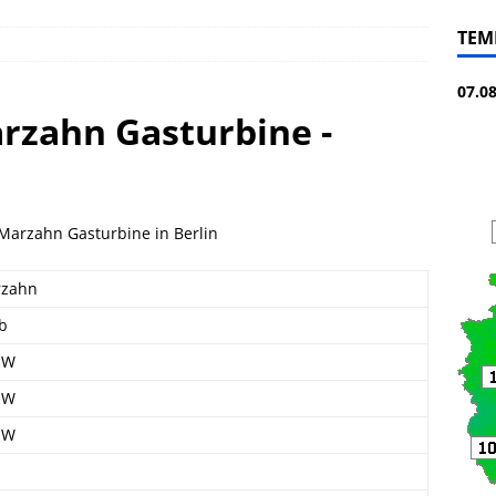
TEM
07.0
rzahn Gasturbine -
Marzahn Gasturbine in Berlin
rzahn
eb
MW
MW
MW