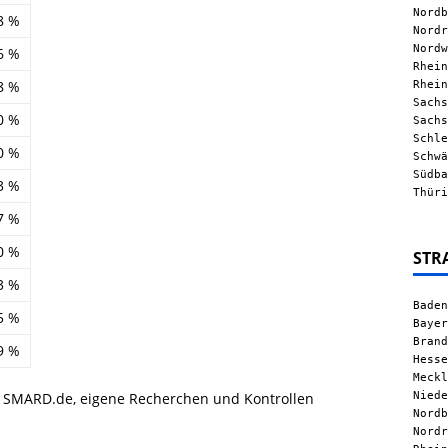
Nordb
8 %
Nordr
Nordw
6 %
Rhein
Rhein
8 %
Sachs
0 %
Sachs
Schle
0 %
Schwä
Südba
3 %
Thüri
7 %
0 %
STR
3 %
Baden
5 %
Bayer
Brand
9 %
Hesse
Meckl
Niede
, SMARD.de, eigene Recherchen und Kontrollen
Nordb
Nordr