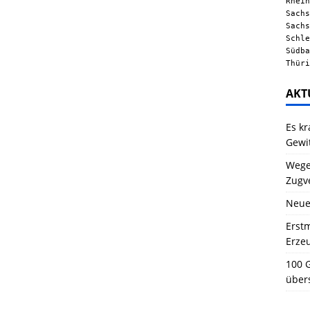
Rhein
Sachs
Sachs
Schle
Südba
Thüri
AKT
Es kr
Gewi
Wegen
Zugv
Neue
Erstm
Erze
100 G
über