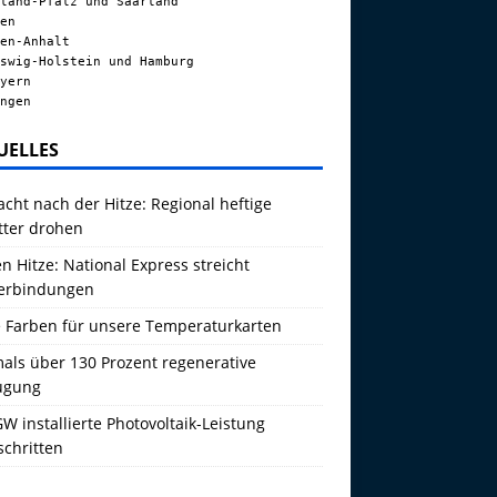
land-Pfalz und Saarland
en
en-Anhalt
swig-Holstein und Hamburg
yern
ngen
UELLES
acht nach der Hitze: Regional heftige
tter drohen
 Hitze: National Express streicht
erbindungen
 Farben für unsere Temperaturkarten
als über 130 Prozent regenerative
ugung
W installierte Photovoltaik-Leistung
schritten