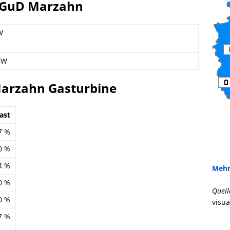
 GuD Marzahn
W
MW
arzahn Gasturbine
ast
7 %
0 %
4 %
Mehr
0 %
Quell
0 %
visua
7 %