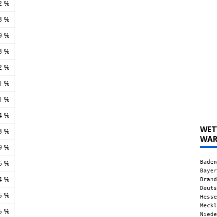
2 %
3 %
9 %
3 %
2 %
1 %
1 %
4 %
WET
3 %
WA
9 %
Baden
6 %
Bayer
4 %
Brand
Deuts
5 %
Hesse
Meckl
5 %
Niede