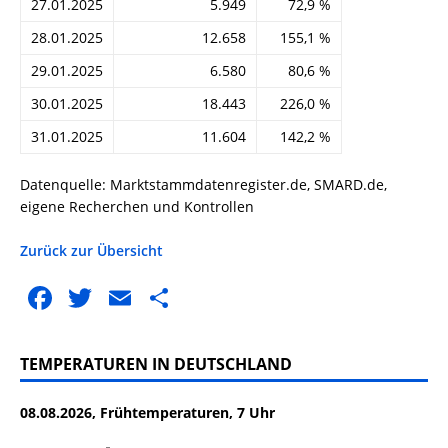
27.01.2025
5.949
72,9 %
28.01.2025
12.658
155,1 %
29.01.2025
6.580
80,6 %
30.01.2025
18.443
226,0 %
31.01.2025
11.604
142,2 %
Datenquelle: Marktstammdatenregister.de, SMARD.de,
eigene Recherchen und Kontrollen
Zurück zur Übersicht
F
T
E
T
a
w
m
ei
c
it
ai
le
TEMPERATUREN IN DEUTSCHLAND
e
te
l
n
08.08.2026, Frühtemperaturen, 7 Uhr
b
r