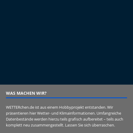
WAS MACHEN WIR?
WETTERchen.de ist aus einem Hobbyprojekt entstanden. Wir
präsentieren hier Wetter- und Klimainformationen. Umfangreiche
Datenbestände werden hierzu teils grafisch aufbereitet – teils auch
komplett neu zusammengestellt. Lassen Sie sich überraschen.