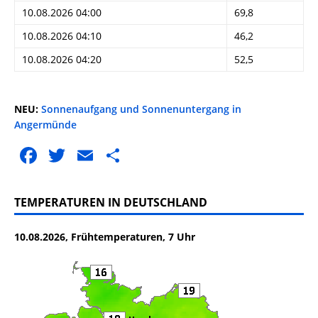
10.08.2026 04:00
69,8
10.08.2026 04:10
46,2
10.08.2026 04:20
52,5
NEU:
Sonnenaufgang und Sonnenuntergang in
Angermünde
F
T
E
T
a
w
m
ei
c
it
ai
le
TEMPERATUREN IN DEUTSCHLAND
e
te
l
n
10.08.2026, Frühtemperaturen, 7 Uhr
b
r
o
o
k