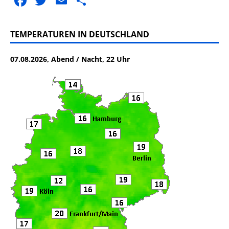
F
T
E
T
a
w
m
ei
c
it
ai
le
TEMPERATUREN IN DEUTSCHLAND
e
te
l
n
07.08.2026, Abend / Nacht, 22 Uhr
b
r
o
o
k