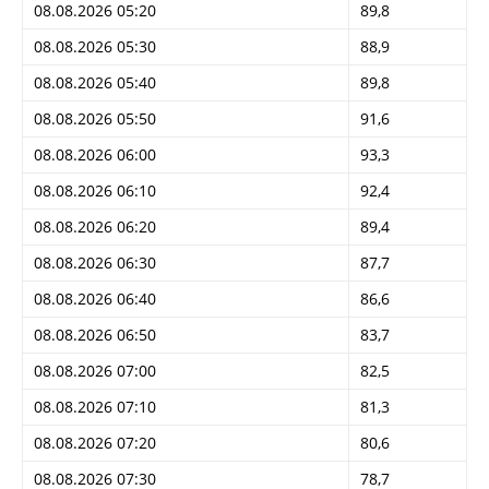
08.08.2026 05:20
89,8
08.08.2026 05:30
88,9
08.08.2026 05:40
89,8
08.08.2026 05:50
91,6
08.08.2026 06:00
93,3
08.08.2026 06:10
92,4
08.08.2026 06:20
89,4
08.08.2026 06:30
87,7
08.08.2026 06:40
86,6
08.08.2026 06:50
83,7
08.08.2026 07:00
82,5
08.08.2026 07:10
81,3
08.08.2026 07:20
80,6
08.08.2026 07:30
78,7