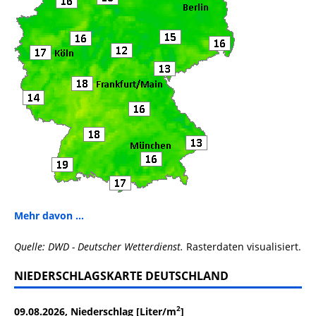
Mehr davon ...
Quelle: DWD - Deutscher Wetterdienst.
Rasterdaten visualisiert.
NIEDERSCHLAGSKARTE DEUTSCHLAND
2
09.08.2026, Niederschlag [Liter/m
]