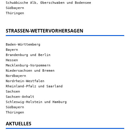
Schwäbische Alb, Oberschwaben und Bodensee
Südbayern
Thüringen
STRASSEN-WETTERVORHERSAGEN
Baden-Württemberg
Bayern
Brandenburg und Berlin
Hessen
Mecklenburg-Vorpommern
Niedersachsen und Bremen
Nordbayern
Nordrhein-Westfalen
Rheinland-Pfalz und Saarland
Sachsen
Sachsen-Anhalt
Schleswig-Holstein und Hamburg
Südbayern
Thüringen
AKTUELLES