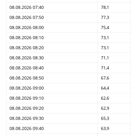
08.08.2026 07:40
78,1
08.08.2026 07:50
77,3
08.08.2026 08:00
75,4
08.08.2026 08:10
73,1
08.08.2026 08:20
73,1
08.08.2026 08:30
71,1
08.08.2026 08:40
71,4
08.08.2026 08:50
67,6
08.08.2026 09:00
64,4
08.08.2026 09:10
62,6
08.08.2026 09:20
62,9
08.08.2026 09:30
65,3
08.08.2026 09:40
63,9