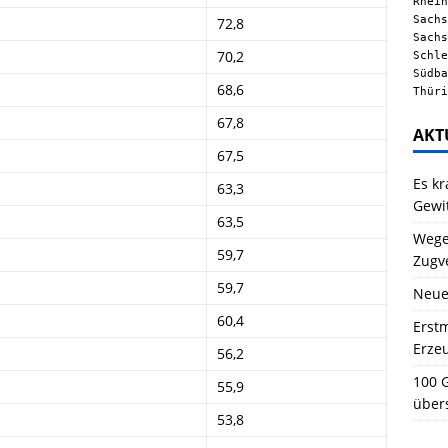
Rhein
Sachs
72,8
Sachs
70,2
Schle
Südba
68,6
Thüri
67,8
AKT
67,5
Es kr
63,3
Gewi
63,5
Wegen
59,7
Zugv
59,7
Neue
60,4
Erstm
Erze
56,2
100 G
55,9
über
53,8