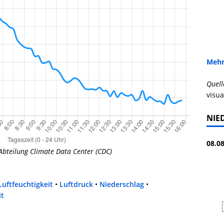
Mehr
Quell
visua
NIE
08.08
Abteilung Climate Data Center (CDC)
Luftfeuchtigkeit
•
Luftdruck
•
Niederschlag
•
it