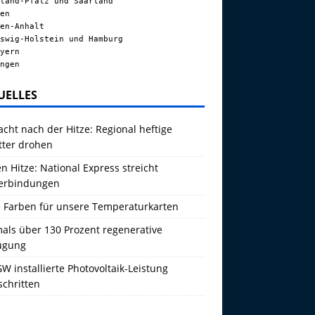
land-Pfalz und Saarland
en
en-Anhalt
swig-Holstein und Hamburg
yern
ngen
UELLES
acht nach der Hitze: Regional heftige
tter drohen
 Hitze: National Express streicht
erbindungen
 Farben für unsere Temperaturkarten
als über 130 Prozent regenerative
ugung
W installierte Photovoltaik-Leistung
schritten