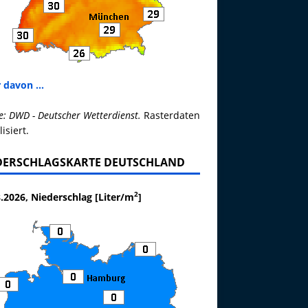
 davon ...
e: DWD - Deutscher Wetterdienst.
Rasterdaten
lisiert.
DERSCHLAGSKARTE DEUTSCHLAND
2
.2026, Niederschlag [Liter/m
]