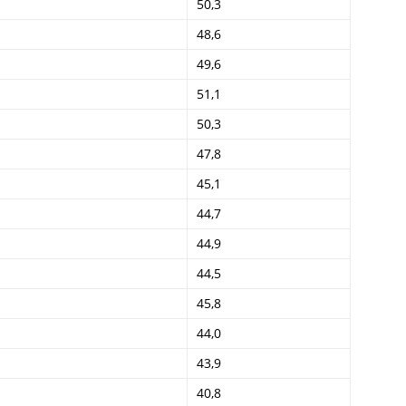
50,3
48,6
49,6
51,1
50,3
47,8
45,1
44,7
44,9
44,5
45,8
44,0
43,9
40,8