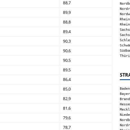
88,7
Nordb
Nordr
89,9
Nordw
Rhein
88,8
Rhein
Sachs
89,4
Sachs
Schle
90,3
Schwä
90,6
Südba
Thüri
90,5
89,5
STR
86,4
85,0
Baden
Bayer
82,9
Brand
Hesse
81,6
Meckl
Niede
79,6
Nordb
Nordr
78,7