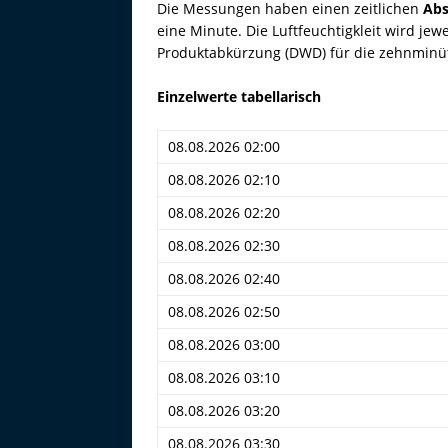
Die Messungen haben einen zeitlichen
Abs
eine Minute. Die Luftfeuchtigkleit wird jew
Produktabkürzung (DWD) für die zehnminü
Einzelwerte tabellarisch
08.08.2026 02:00
08.08.2026 02:10
08.08.2026 02:20
08.08.2026 02:30
08.08.2026 02:40
08.08.2026 02:50
08.08.2026 03:00
08.08.2026 03:10
08.08.2026 03:20
08.08.2026 03:30