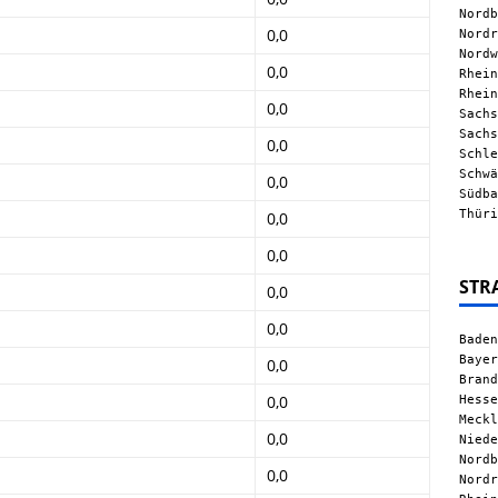
Nordb
0,0
Nordr
Nordw
0,0
Rhein
Rhein
0,0
Sachs
Sachs
0,0
Schle
Schwä
0,0
Südba
Thüri
0,0
0,0
STR
0,0
0,0
Baden
Bayer
0,0
Brand
Hesse
0,0
Meckl
0,0
Niede
Nordb
0,0
Nordr