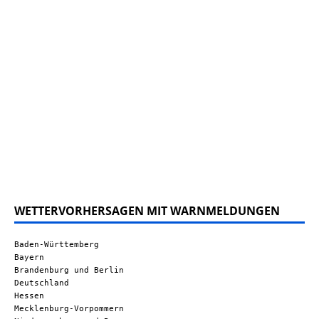
WETTERVORHERSAGEN MIT WARNMELDUNGEN
Baden-Württemberg
Bayern
Brandenburg und Berlin
Deutschland
Hessen
Mecklenburg-Vorpommern