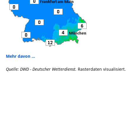
Mehr davon ...
Quelle: DWD - Deutscher Wetterdienst.
Rasterdaten visualisiert.