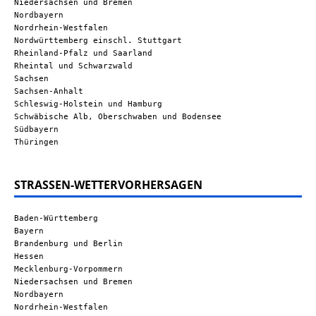
Niedersachsen und Bremen
Nordbayern
Nordrhein-Westfalen
Nordwürttemberg einschl. Stuttgart
Rheinland-Pfalz und Saarland
Rheintal und Schwarzwald
Sachsen
Sachsen-Anhalt
Schleswig-Holstein und Hamburg
Schwäbische Alb, Oberschwaben und Bodensee
Südbayern
Thüringen
STRASSEN-WETTERVORHERSAGEN
Baden-Württemberg
Bayern
Brandenburg und Berlin
Hessen
Mecklenburg-Vorpommern
Niedersachsen und Bremen
Nordbayern
Nordrhein-Westfalen