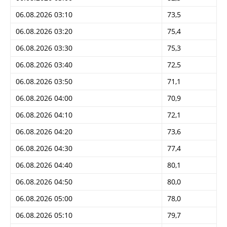
06.08.2026 03:10
73,5
06.08.2026 03:20
75,4
06.08.2026 03:30
75,3
06.08.2026 03:40
72,5
06.08.2026 03:50
71,1
06.08.2026 04:00
70,9
06.08.2026 04:10
72,1
06.08.2026 04:20
73,6
06.08.2026 04:30
77,4
06.08.2026 04:40
80,1
06.08.2026 04:50
80,0
06.08.2026 05:00
78,0
06.08.2026 05:10
79,7