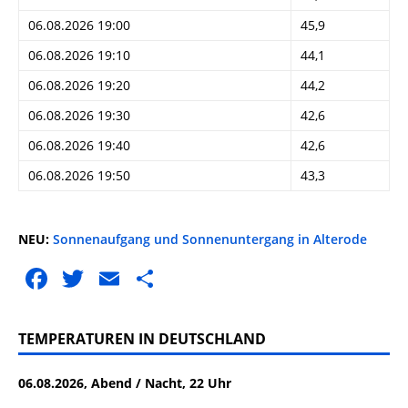
06.08.2026 19:00
45,9
06.08.2026 19:10
44,1
06.08.2026 19:20
44,2
06.08.2026 19:30
42,6
06.08.2026 19:40
42,6
06.08.2026 19:50
43,3
NEU:
Sonnenaufgang und Sonnenuntergang in Alterode
F
T
E
T
a
w
m
ei
c
it
ai
le
TEMPERATUREN IN DEUTSCHLAND
e
te
l
n
06.08.2026, Abend / Nacht, 22 Uhr
b
r