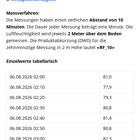
Messverfahren:
Die Messungen haben einen zeitlichen
Abstand von 10
Minuten
. Die Dauer jeder Messung beträgt eine Minute. Die
Luftfeuchtigkleit wird jeweils
2 Meter über dem Boden
gemessen. Die Produktabkürzung (DWD) für die
zehnminütige Messung in 2 m Höhe lautet
«RF_10»
Einzelwerte tabellarisch
06.08.2026 02:00
81,0
06.08.2026 02:10
77,9
06.08.2026 02:20
79,3
06.08.2026 02:30
80,8
06.08.2026 02:40
81,4
06.08.2026 02:50
80,8
06.08.2026 03:00
82,3