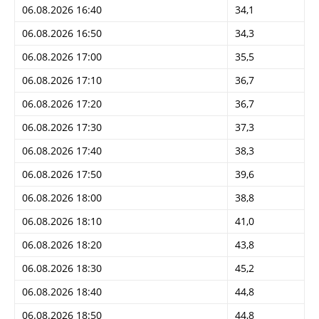
06.08.2026 16:40
34,1
06.08.2026 16:50
34,3
06.08.2026 17:00
35,5
06.08.2026 17:10
36,7
06.08.2026 17:20
36,7
06.08.2026 17:30
37,3
06.08.2026 17:40
38,3
06.08.2026 17:50
39,6
06.08.2026 18:00
38,8
06.08.2026 18:10
41,0
06.08.2026 18:20
43,8
06.08.2026 18:30
45,2
06.08.2026 18:40
44,8
06.08.2026 18:50
44,8