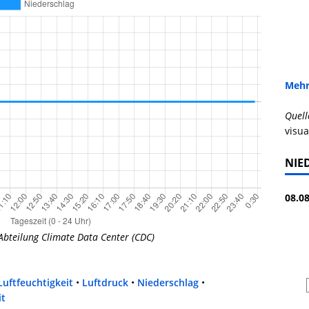
Mehr
Quell
visua
NIE
08.08
Abteilung Climate Data Center (CDC)
Luftfeuchtigkeit
•
Luftdruck
•
Niederschlag
•
it