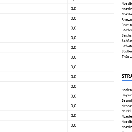
Nordb
0,0
Nordr
Nordw
0,0
Rhein
Rhein
0,0
Sachs
Sachs
0,0
Schle
Schwä
0,0
Südba
0,0
Thüri
0,0
STR
0,0
0,0
Baden
Bayer
0,0
Brand
0,0
Hesse
Meckl
0,0
Niede
Nordb
0,0
Nordr