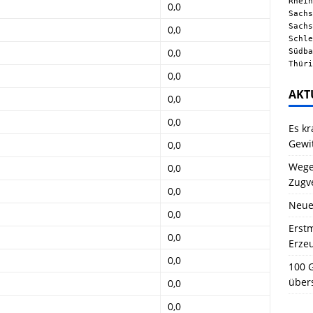
Rhein
0,0
Sachs
Sachs
0,0
Schle
Südba
0,0
Thüri
0,0
AKT
0,0
0,0
Es kr
Gewi
0,0
Wegen
0,0
Zugv
0,0
Neue
0,0
Erstm
0,0
Erze
0,0
100 G
über
0,0
0,0