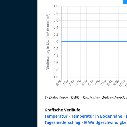
© Datenbasis: DWD - Deutscher Wetterdienst, 
Grafische Verläufe
Temperatur
•
Temperatur in Bodennähe
•
Tagesniederschlag
•
Ø Windgeschwindigke