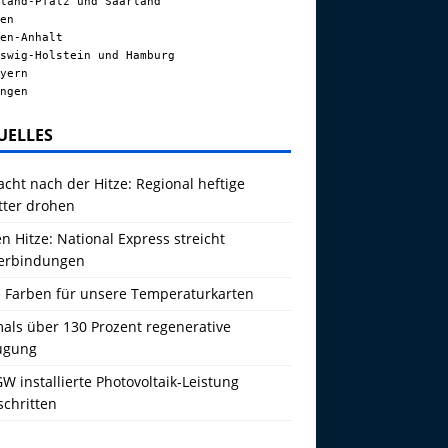
land-Pfalz und Saarland
en
en-Anhalt
swig-Holstein und Hamburg
yern
ngen
UELLES
acht nach der Hitze: Regional heftige
tter drohen
 Hitze: National Express streicht
erbindungen
 Farben für unsere Temperaturkarten
als über 130 Prozent regenerative
ugung
W installierte Photovoltaik-Leistung
schritten