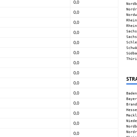
0,0
Nordb
Nordr
0,0
Nordw
Rhein
0,0
Rhein
Sachs
0,0
Sachs
0,0
Schle
Schwä
0,0
Südba
Thüri
0,0
0,0
STR
0,0
0,0
Baden
Bayer
0,0
Brand
Hesse
0,0
Meckl
Niede
0,0
Nordb
Nordr
0,0