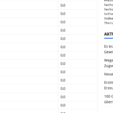
Rhein
0,0
Sachs
Sachs
0,0
Schle
Südba
0,0
Thüri
0,0
AKT
0,0
Es kr
0,0
Gewi
0,0
Wegen
0,0
Zugv
0,0
Neue
0,0
Erstm
Erze
0,0
100 G
0,0
über
0,0