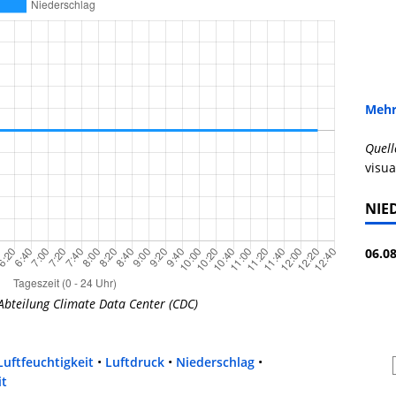
Mehr
Quell
visua
NIE
06.08
Abteilung Climate Data Center (CDC)
Luftfeuchtigkeit
•
Luftdruck
•
Niederschlag
•
it