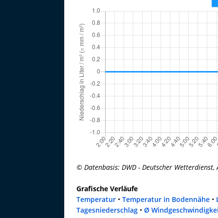
© Datenbasis: DWD - Deutscher Wetterdienst, 
Grafische Verläufe
Temperatur
•
Temperatur in Bodennähe
•
Tagesniederschlag
•
Ø Windgeschwindigke