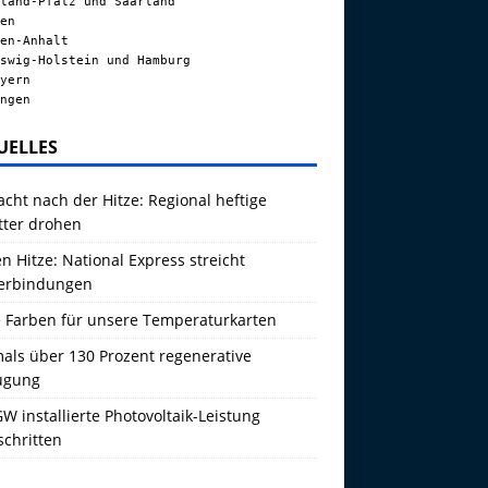
land-Pfalz und Saarland
en
en-Anhalt
swig-Holstein und Hamburg
yern
ngen
UELLES
acht nach der Hitze: Regional heftige
tter drohen
 Hitze: National Express streicht
erbindungen
 Farben für unsere Temperaturkarten
als über 130 Prozent regenerative
ugung
W installierte Photovoltaik-Leistung
schritten