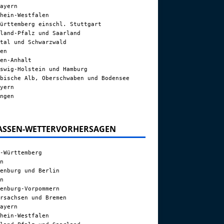
ayern
hein-Westfalen
ürttemberg einschl. Stuttgart
land-Pfalz und Saarland
tal und Schwarzwald
en
en-Anhalt
swig-Holstein und Hamburg
bische Alb, Oberschwaben und Bodensee
yern
ngen
ASSEN-WETTERVORHERSAGEN
-Württemberg
n
enburg und Berlin
n
enburg-Vorpommern
rsachsen und Bremen
ayern
hein-Westfalen