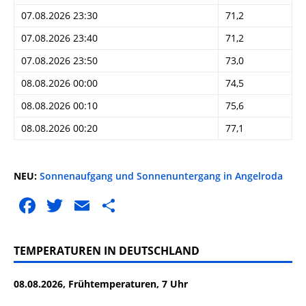
07.08.2026 23:30
71,2
07.08.2026 23:40
71,2
07.08.2026 23:50
73,0
08.08.2026 00:00
74,5
08.08.2026 00:10
75,6
08.08.2026 00:20
77,1
NEU:
Sonnenaufgang und Sonnenuntergang in Angelroda
F
T
E
T
a
w
m
ei
c
it
ai
le
TEMPERATUREN IN DEUTSCHLAND
e
te
l
n
08.08.2026, Frühtemperaturen, 7 Uhr
b
r