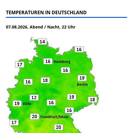
a
w
m
ei
c
it
ai
le
TEMPERATUREN IN DEUTSCHLAND
e
te
l
n
07.08.2026, Abend / Nacht, 22 Uhr
b
r
o
o
k