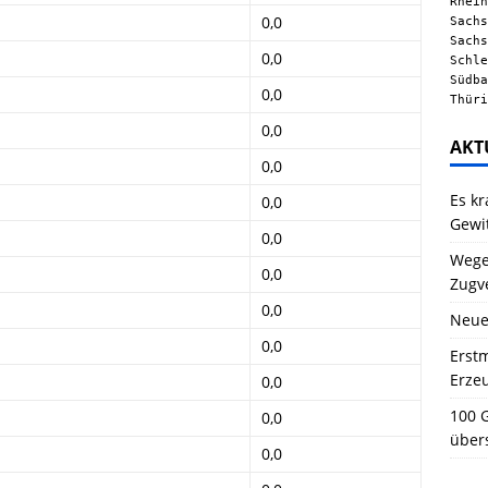
Rhein
0,0
Sachs
Sachs
0,0
Schle
Südba
0,0
Thüri
0,0
AKT
0,0
Es kr
0,0
Gewi
0,0
Wegen
0,0
Zugv
0,0
Neue
0,0
Erstm
Erze
0,0
100 G
0,0
über
0,0