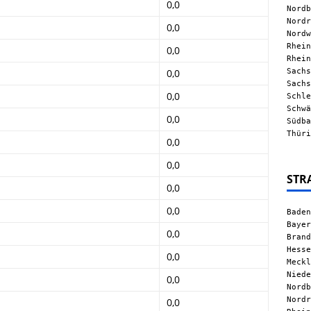
0,0
Nordb
Nordr
0,0
Nordw
Rhein
0,0
Rhein
Sachs
0,0
Sachs
0,0
Schle
Schwä
0,0
Südba
Thüri
0,0
0,0
STR
0,0
0,0
Baden
Bayer
0,0
Brand
Hesse
0,0
Meckl
Niede
0,0
Nordb
Nordr
0,0