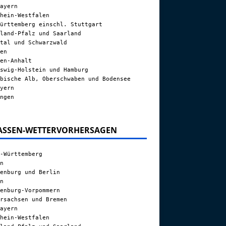
ayern
hein-Westfalen
ürttemberg einschl. Stuttgart
land-Pfalz und Saarland
tal und Schwarzwald
en
en-Anhalt
swig-Holstein und Hamburg
bische Alb, Oberschwaben und Bodensee
yern
ngen
ASSEN-WETTERVORHERSAGEN
-Württemberg
n
enburg und Berlin
n
enburg-Vorpommern
rsachsen und Bremen
ayern
hein-Westfalen