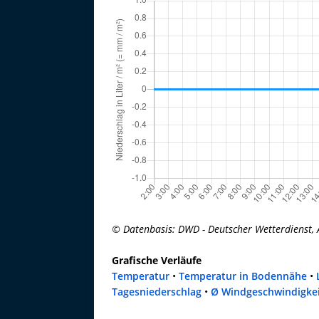
© Datenbasis: DWD - Deutscher Wetterdienst, 
Grafische Verläufe
Temperatur
•
Temperatur in Bodennähe
•
Tagesniederschlag
•
Ø Windgeschwindigke