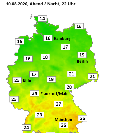
10.08.2026, Abend / Nacht, 22 Uhr
b
r
o
o
k