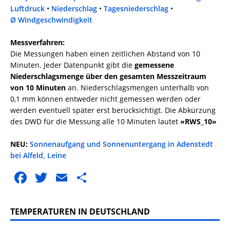
Luftdruck
•
Niederschlag
•
Tagesniederschlag
•
Ø Windgeschwindigkeit
Messverfahren:
Die Messungen haben einen zeitlichen Abstand von 10
Minuten. Jeder Datenpunkt gibt die
gemessene
Niederschlagsmenge über den gesamten Messzeitraum
von 10 Minuten
an. Niederschlagsmengen unterhalb von
0,1 mm können entweder nicht gemessen werden oder
werden eventuell später erst berücksichtigt. Die Abkürzung
des DWD für die Messung alle 10 Minuten lautet
«RWS_10»
NEU:
Sonnenaufgang und Sonnenuntergang in Adenstedt
bei Alfeld, Leine
F
T
E
T
a
w
m
ei
c
it
ai
le
TEMPERATUREN IN DEUTSCHLAND
e
te
l
n