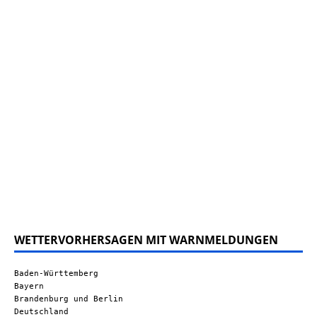
WETTERVORHERSAGEN MIT WARNMELDUNGEN
Baden-Württemberg
Bayern
Brandenburg und Berlin
Deutschland