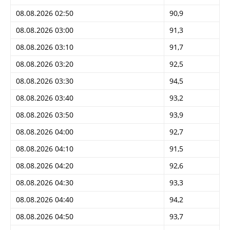
08.08.2026 02:50
90,9
08.08.2026 03:00
91,3
08.08.2026 03:10
91,7
08.08.2026 03:20
92,5
08.08.2026 03:30
94,5
08.08.2026 03:40
93,2
08.08.2026 03:50
93,9
08.08.2026 04:00
92,7
08.08.2026 04:10
91,5
08.08.2026 04:20
92,6
08.08.2026 04:30
93,3
08.08.2026 04:40
94,2
08.08.2026 04:50
93,7