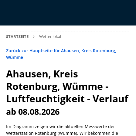
STARTSEITE
Wetter lokal
Zurück zur Hauptseite für Ahausen, Kreis Rotenburg,
Wümme
Ahausen, Kreis
Rotenburg, Wümme -
Luftfeuchtigkeit - Verlauf
ab 08.08.2026
Im Diagramm zeigen wir die aktuellen Messwerte der
Wetterstation Rotenburg (Wümme). Wir bekommen die