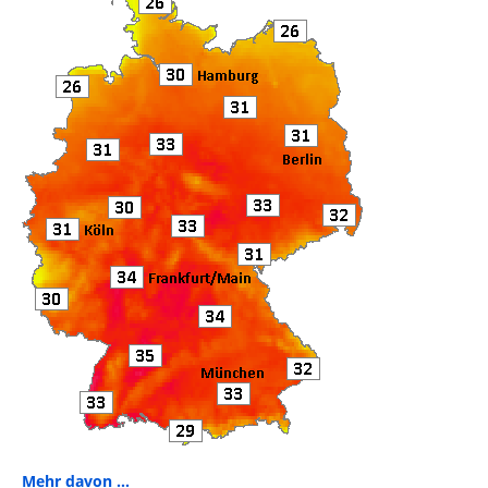
o
k
Mehr davon ...