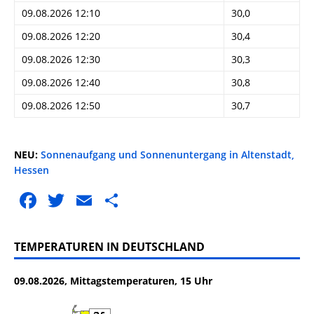
09.08.2026 12:10
30,0
09.08.2026 12:20
30,4
09.08.2026 12:30
30,3
09.08.2026 12:40
30,8
09.08.2026 12:50
30,7
NEU:
Sonnenaufgang und Sonnenuntergang in Altenstadt,
Hessen
F
T
E
T
a
w
m
ei
c
it
ai
le
TEMPERATUREN IN DEUTSCHLAND
e
te
l
n
09.08.2026, Mittagstemperaturen, 15 Uhr
b
r
o