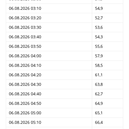
06.08.2026 03:10
54,9
06.08.2026 03:20
52,7
06.08.2026 03:30
53,6
06.08.2026 03:40
54,3
06.08.2026 03:50
55,6
06.08.2026 04:00
57,9
06.08.2026 04:10
58,5
06.08.2026 04:20
61,1
06.08.2026 04:30
63,8
06.08.2026 04:40
62,7
06.08.2026 04:50
64,9
06.08.2026 05:00
65,1
06.08.2026 05:10
66,4