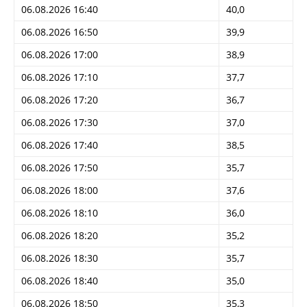
06.08.2026 16:40
40,0
06.08.2026 16:50
39,9
06.08.2026 17:00
38,9
06.08.2026 17:10
37,7
06.08.2026 17:20
36,7
06.08.2026 17:30
37,0
06.08.2026 17:40
38,5
06.08.2026 17:50
35,7
06.08.2026 18:00
37,6
06.08.2026 18:10
36,0
06.08.2026 18:20
35,2
06.08.2026 18:30
35,7
06.08.2026 18:40
35,0
06.08.2026 18:50
35,3