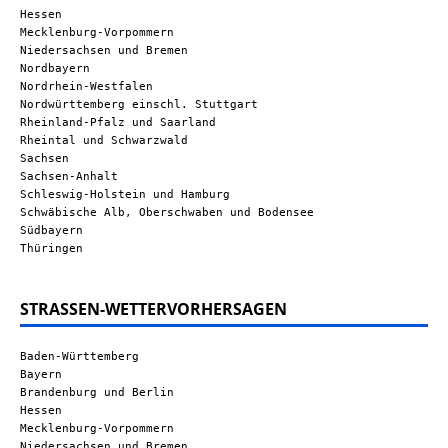
Hessen
Mecklenburg-Vorpommern
Niedersachsen und Bremen
Nordbayern
Nordrhein-Westfalen
Nordwürttemberg einschl. Stuttgart
Rheinland-Pfalz und Saarland
Rheintal und Schwarzwald
Sachsen
Sachsen-Anhalt
Schleswig-Holstein und Hamburg
Schwäbische Alb, Oberschwaben und Bodensee
Südbayern
Thüringen
STRASSEN-WETTERVORHERSAGEN
Baden-Württemberg
Bayern
Brandenburg und Berlin
Hessen
Mecklenburg-Vorpommern
Niedersachsen und Bremen