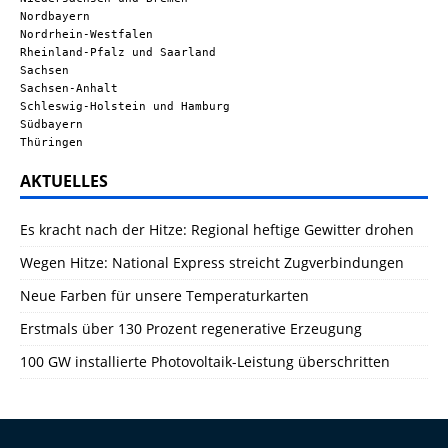
Nordbayern
Nordrhein-Westfalen
Rheinland-Pfalz und Saarland
Sachsen
Sachsen-Anhalt
Schleswig-Holstein und Hamburg
Südbayern
Thüringen
AKTUELLES
Es kracht nach der Hitze: Regional heftige Gewitter drohen
Wegen Hitze: National Express streicht Zugverbindungen
Neue Farben für unsere Temperaturkarten
Erstmals über 130 Prozent regenerative Erzeugung
100 GW installierte Photovoltaik-Leistung überschritten