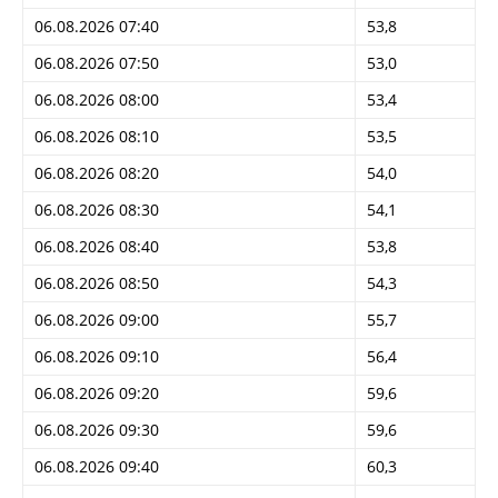
06.08.2026 07:40
53,8
06.08.2026 07:50
53,0
06.08.2026 08:00
53,4
06.08.2026 08:10
53,5
06.08.2026 08:20
54,0
06.08.2026 08:30
54,1
06.08.2026 08:40
53,8
06.08.2026 08:50
54,3
06.08.2026 09:00
55,7
06.08.2026 09:10
56,4
06.08.2026 09:20
59,6
06.08.2026 09:30
59,6
06.08.2026 09:40
60,3