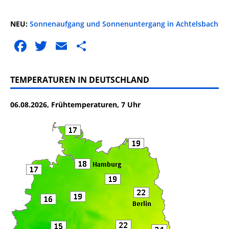
NEU:
Sonnenaufgang und Sonnenuntergang in Achtelsbach
F
T
E
T
a
w
m
ei
c
it
ai
le
TEMPERATUREN IN DEUTSCHLAND
e
te
l
n
06.08.2026, Frühtemperaturen, 7 Uhr
b
r
o
o
k