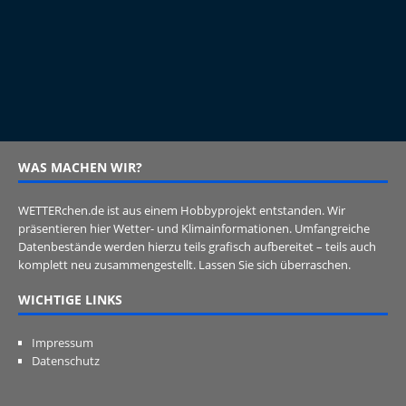
WAS MACHEN WIR?
WETTERchen.de ist aus einem Hobbyprojekt entstanden. Wir
präsentieren hier Wetter- und Klimainformationen. Umfangreiche
Datenbestände werden hierzu teils grafisch aufbereitet – teils auch
komplett neu zusammengestellt. Lassen Sie sich überraschen.
WICHTIGE LINKS
Impressum
Datenschutz