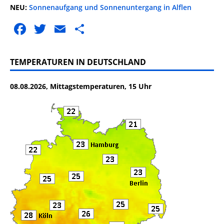
NEU:
Sonnenaufgang und Sonnenuntergang in Alflen
F
T
E
T
a
w
m
ei
c
it
ai
le
TEMPERATUREN IN DEUTSCHLAND
e
te
l
n
08.08.2026, Mittagstemperaturen, 15 Uhr
b
r
o
o
k