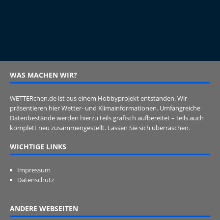
WAS MACHEN WIR?
WETTERchen.de ist aus einem Hobbyprojekt entstanden. Wir
präsentieren hier Wetter- und Klimainformationen. Umfangreiche
Datenbestände werden hierzu teils grafisch aufbereitet – teils auch
komplett neu zusammengestellt. Lassen Sie sich überraschen.
WICHTIGE LINKS
Impressum
Datenschutz
ANDERE WEBSEITEN