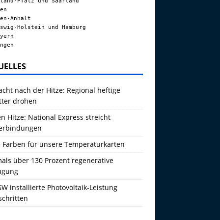
land-Pfalz und Saarland
en
en-Anhalt
swig-Holstein und Hamburg
yern
ngen
UELLES
acht nach der Hitze: Regional heftige
tter drohen
 Hitze: National Express streicht
erbindungen
 Farben für unsere Temperaturkarten
als über 130 Prozent regenerative
ugung
W installierte Photovoltaik-Leistung
schritten