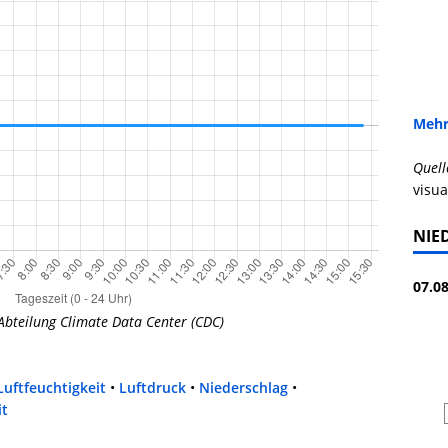
Mehr
Quell
visua
NIE
07.08
Abteilung Climate Data Center (CDC)
Luftfeuchtigkeit
•
Luftdruck
•
Niederschlag
•
it