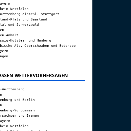
ayern
hein-Westfalen
ürttemberg einschl. Stuttgart
land-Pfalz und Saarland
tal und Schwarzwald
en
en-Anhalt
swig-Holstein und Hamburg
bische Alb, Oberschwaben und Bodensee
yern
ngen
ASSEN-WETTERVORHERSAGEN
-Württemberg
n
enburg und Berlin
n
enburg-Vorpommern
rsachsen und Bremen
ayern
hein-Westfalen