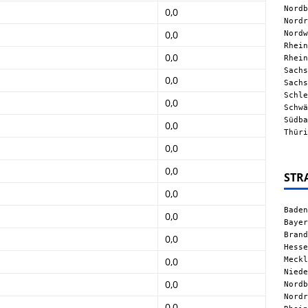
Nordb
0,0
Nordr
Nordw
0,0
Rhein
0,0
Rhein
Sachs
0,0
Sachs
Schle
0,0
Schwä
Südba
0,0
Thüri
0,0
0,0
STR
0,0
Baden
0,0
Bayer
Brand
0,0
Hesse
Meckl
0,0
Niede
0,0
Nordb
Nordr
0,0