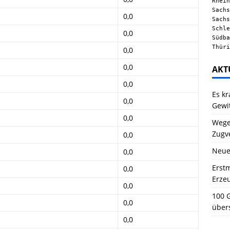
Rhein
Sachs
0,0
Sachs
Schle
0,0
Südba
Thüri
0,0
0,0
AKT
0,0
Es kr
0,0
Gewi
0,0
Wegen
Zugv
0,0
Neue
0,0
Erstm
0,0
Erze
0,0
100 G
0,0
über
0,0