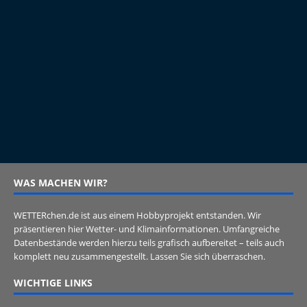
WAS MACHEN WIR?
WETTERchen.de ist aus einem Hobbyprojekt entstanden. Wir
präsentieren hier Wetter- und Klimainformationen. Umfangreiche
Datenbestände werden hierzu teils grafisch aufbereitet – teils auch
komplett neu zusammengestellt. Lassen Sie sich überraschen.
WICHTIGE LINKS