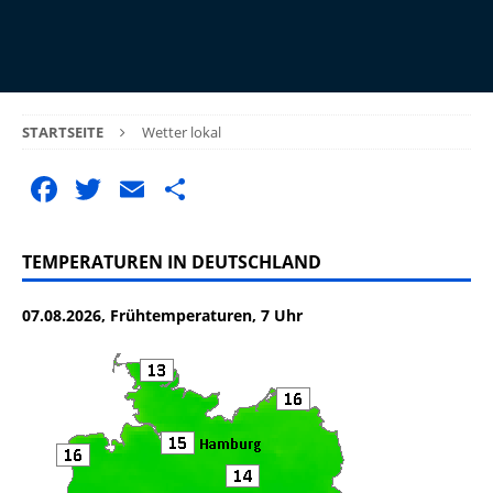
STARTSEITE
Wetter lokal
F
T
E
T
a
w
m
ei
c
it
ai
le
TEMPERATUREN IN DEUTSCHLAND
e
te
l
n
07.08.2026, Frühtemperaturen, 7 Uhr
b
r
o
o
k