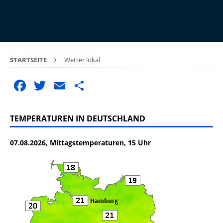
STARTSEITE
Wetter lokal
F
T
E
T
a
w
m
ei
c
it
ai
le
TEMPERATUREN IN DEUTSCHLAND
e
te
l
n
07.08.2026, Mittagstemperaturen, 15 Uhr
b
r
o
o
k