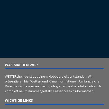
WAS MACHEN WIR?
WETTERchen.de ist aus einem Hobbyprojekt entstanden. Wir
präsentieren hier Wetter- und Klimainformationen. Umfangreiche
Datenbestände werden hierzu teils grafisch aufbereitet – teils auch
komplett neu zusammengestellt. Lassen Sie sich überraschen.
WICHTIGE LINKS