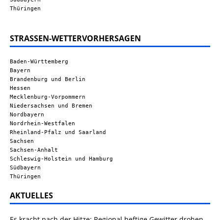
Thüringen
STRASSEN-WETTERVORHERSAGEN
Baden-Württemberg
Bayern
Brandenburg und Berlin
Hessen
Mecklenburg-Vorpommern
Niedersachsen und Bremen
Nordbayern
Nordrhein-Westfalen
Rheinland-Pfalz und Saarland
Sachsen
Sachsen-Anhalt
Schleswig-Holstein und Hamburg
Südbayern
Thüringen
AKTUELLES
Es kracht nach der Hitze: Regional heftige Gewitter drohen