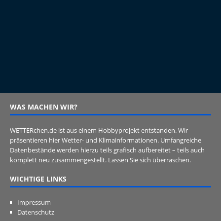
WAS MACHEN WIR?
WETTERchen.de ist aus einem Hobbyprojekt entstanden. Wir
präsentieren hier Wetter- und Klimainformationen. Umfangreiche
Datenbestände werden hierzu teils grafisch aufbereitet – teils auch
komplett neu zusammengestellt. Lassen Sie sich überraschen.
WICHTIGE LINKS
Impressum
Datenschutz