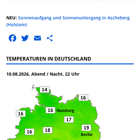
NEU:
Sonnenaufgang und Sonnenuntergang in Ascheberg
(Holstein)
F
T
E
T
a
w
m
ei
c
it
ai
le
TEMPERATUREN IN DEUTSCHLAND
e
te
l
n
10.08.2026, Abend / Nacht, 22 Uhr
b
r
o
o
k