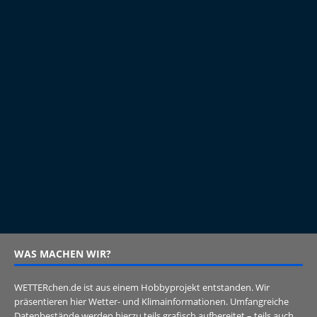
WAS MACHEN WIR?
WETTERchen.de ist aus einem Hobbyprojekt entstanden. Wir
präsentieren hier Wetter- und Klimainformationen. Umfangreiche
Datenbestände werden hierzu teils grafisch aufbereitet – teils auch