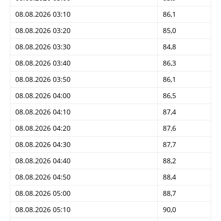
08.08.2026 03:10
86,1
08.08.2026 03:20
85,0
08.08.2026 03:30
84,8
08.08.2026 03:40
86,3
08.08.2026 03:50
86,1
08.08.2026 04:00
86,5
08.08.2026 04:10
87,4
08.08.2026 04:20
87,6
08.08.2026 04:30
87,7
08.08.2026 04:40
88,2
08.08.2026 04:50
88,4
08.08.2026 05:00
88,7
08.08.2026 05:10
90,0