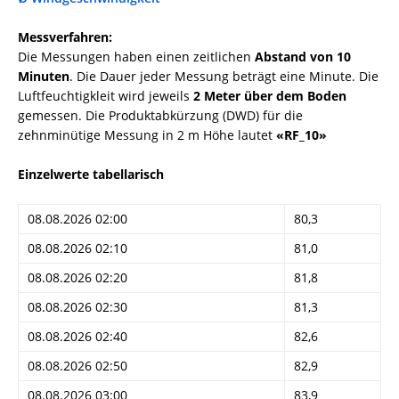
Messverfahren:
Die Messungen haben einen zeitlichen
Abstand von 10
Minuten
. Die Dauer jeder Messung beträgt eine Minute. Die
Luftfeuchtigkleit wird jeweils
2 Meter über dem Boden
gemessen. Die Produktabkürzung (DWD) für die
zehnminütige Messung in 2 m Höhe lautet
«RF_10»
Einzelwerte tabellarisch
08.08.2026 02:00
80,3
08.08.2026 02:10
81,0
08.08.2026 02:20
81,8
08.08.2026 02:30
81,3
08.08.2026 02:40
82,6
08.08.2026 02:50
82,9
08.08.2026 03:00
83,9