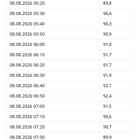
08.08.2026 05:20
89,8
08.08.2026 05:30
90,4
08.08.2026 05:40
90,3
08.08.2026 05:50
90,9
08.08.2026 06:00
91,0
08.08.2026 06:10
91,7
08.08.2026 06:20
91,7
08.08.2026 06:30
91,9
08.08.2026 06:40
92,1
08.08.2026 06:50
92,4
08.08.2026 07:00
91,5
08.08.2026 07:10
90,6
08.08.2026 07:20
90,7
08.08.2026 07:30
89,9