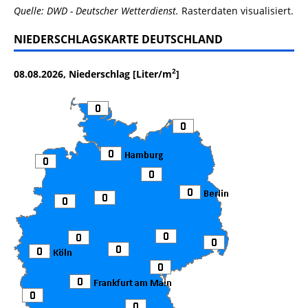
Quelle: DWD - Deutscher Wetterdienst.
Rasterdaten visualisiert.
NIEDERSCHLAGSKARTE DEUTSCHLAND
2
08.08.2026, Niederschlag [Liter/m
]