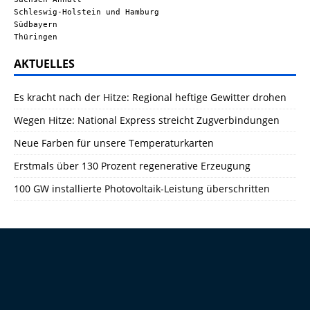
Schleswig-Holstein und Hamburg
Südbayern
Thüringen
AKTUELLES
Es kracht nach der Hitze: Regional heftige Gewitter drohen
Wegen Hitze: National Express streicht Zugverbindungen
Neue Farben für unsere Temperaturkarten
Erstmals über 130 Prozent regenerative Erzeugung
100 GW installierte Photovoltaik-Leistung überschritten