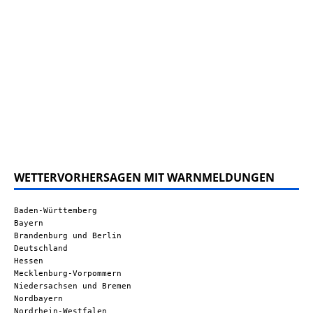
WETTERVORHERSAGEN MIT WARNMELDUNGEN
Baden-Württemberg
Bayern
Brandenburg und Berlin
Deutschland
Hessen
Mecklenburg-Vorpommern
Niedersachsen und Bremen
Nordbayern
Nordrhein-Westfalen