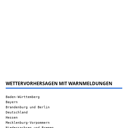
WETTERVORHERSAGEN MIT WARNMELDUNGEN
Baden-Württemberg
Bayern
Brandenburg und Berlin
Deutschland
Hessen
Mecklenburg-Vorpommern
Niedersachsen und Bremen