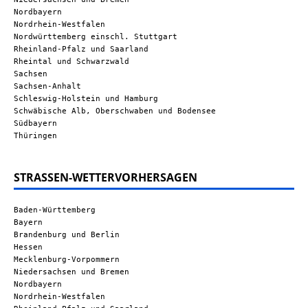
Nordbayern
Nordrhein-Westfalen
Nordwürttemberg einschl. Stuttgart
Rheinland-Pfalz und Saarland
Rheintal und Schwarzwald
Sachsen
Sachsen-Anhalt
Schleswig-Holstein und Hamburg
Schwäbische Alb, Oberschwaben und Bodensee
Südbayern
Thüringen
STRASSEN-WETTERVORHERSAGEN
Baden-Württemberg
Bayern
Brandenburg und Berlin
Hessen
Mecklenburg-Vorpommern
Niedersachsen und Bremen
Nordbayern
Nordrhein-Westfalen