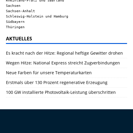
Rheinland-Pfalz und Saarland
Sachsen
Sachsen-Anhalt
Schleswig-Holstein und Hamburg
Südbayern
Thüringen
AKTUELLES
Es kracht nach der Hitze: Regional heftige Gewitter drohen
Wegen Hitze: National Express streicht Zugverbindungen
Neue Farben für unsere Temperaturkarten
Erstmals über 130 Prozent regenerative Erzeugung
100 GW installierte Photovoltaik-Leistung überschritten