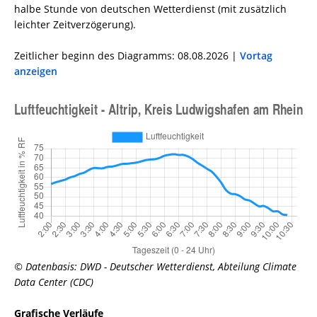
halbe Stunde von deutschen Wetterdienst (mit zusätzlich
leichter Zeitverzögerung).
Zeitlicher beginn des Diagramms: 08.08.2026 |
Vortag
anzeigen
© Datenbasis: DWD - Deutscher Wetterdienst, Abteilung Climate
Data Center (CDC)
Grafische Verläufe