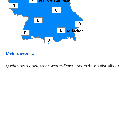
Mehr davon ...
Quelle: DWD - Deutscher Wetterdienst.
Rasterdaten visualisiert.