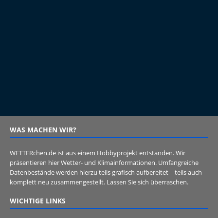
WAS MACHEN WIR?
WETTERchen.de ist aus einem Hobbyprojekt entstanden. Wir
präsentieren hier Wetter- und Klimainformationen. Umfangreiche
Datenbestände werden hierzu teils grafisch aufbereitet – teils auch
komplett neu zusammengestellt. Lassen Sie sich überraschen.
WICHTIGE LINKS