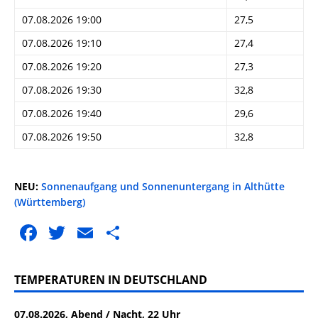
07.08.2026 19:00
27,5
07.08.2026 19:10
27,4
07.08.2026 19:20
27,3
07.08.2026 19:30
32,8
07.08.2026 19:40
29,6
07.08.2026 19:50
32,8
NEU:
Sonnenaufgang und Sonnenuntergang in Althütte
(Württemberg)
F
T
E
T
a
w
m
ei
c
it
ai
le
TEMPERATUREN IN DEUTSCHLAND
e
te
l
n
07.08.2026, Abend / Nacht, 22 Uhr