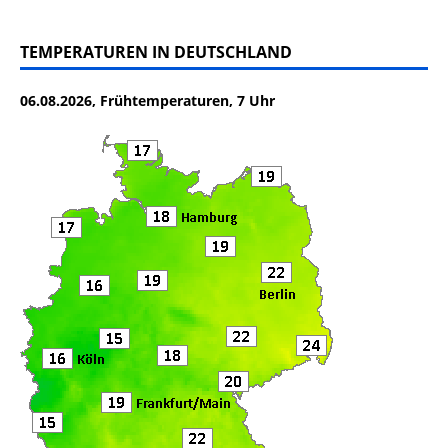
a
w
m
ei
c
it
ai
le
TEMPERATUREN IN DEUTSCHLAND
e
te
l
n
06.08.2026, Frühtemperaturen, 7 Uhr
b
r
o
o
k