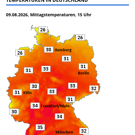
TEMPERATUREN IN DEUTSCHLAND
e
te
l
n
09.08.2026, Mittagstemperaturen, 15 Uhr
b
r
o
o
k