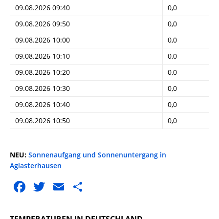
09.08.2026 09:40
0,0
09.08.2026 09:50
0,0
09.08.2026 10:00
0,0
09.08.2026 10:10
0,0
09.08.2026 10:20
0,0
09.08.2026 10:30
0,0
09.08.2026 10:40
0,0
09.08.2026 10:50
0,0
NEU:
Sonnenaufgang und Sonnenuntergang in
Aglasterhausen
F
T
E
T
a
w
m
ei
c
it
ai
le